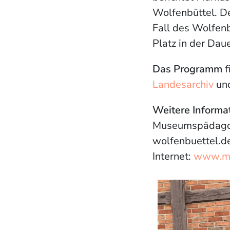
Wolfenbüttel. De
Fall des Wolfenb
Platz in der Da
Das Programm
f
Landesarchiv
un
Weitere Inform
Museumspädagogin
wolfenbuettel.d
Internet:
www.mu