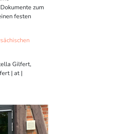
ere Dokumente zum
einen festen
sächischen
lla Gilfert,
rt | at |