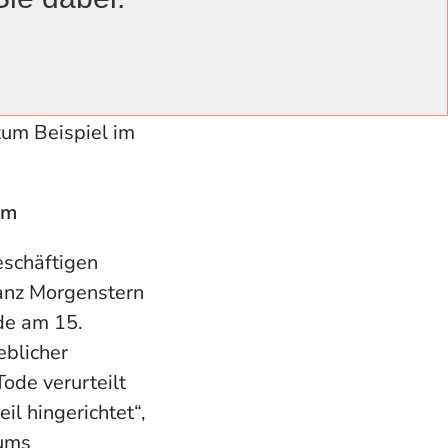
Ein Schwerpunkt
en auf die
htige
 präsentieren
zum Beispiel im
um
eschäftigen
ranz Morgenstern
rde am 15.
blicher
ode verurteilt
l hingerichtet“,
eums