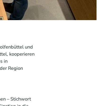
olfenbüttel und
tel, kooperieren
s in
 der Region
nen – Stichwort