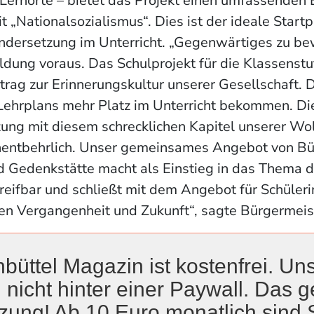
Lernorte – bietet das Projekt einen umfassenden E
t „Nationalsozialismus“. Dies ist der ideale Startp
ndersetzung im Unterricht. „Gegenwärtiges zu be
ildung voraus. Das Schulprojekt für die Klassenstuf
itrag zur Erinnerungskultur unserer Gesellschaft.
 Lehrplans mehr Platz im Unterricht bekommen. Di
ung mit diesem schrecklichen Kapitel unserer Wol
unentbehrlich. Unser gemeinsames Angebot von B
d Gedenkstätte macht als Einstieg in das Thema 
reifbar und schließt mit dem Angebot für Schüler
en Vergangenheit und Zukunft“, sagte Bürgermeist
telt wissenschatliches Arbeiten
büttel Magazin ist kostenfrei. Uns
Angebot vermittelt neben historisch-fachlichen 
 nicht hinter einer Paywall. Das ge
sozialismus“ grundlegende Methoden zur wissens
zung! Ab 10 Euro monatlich sind 