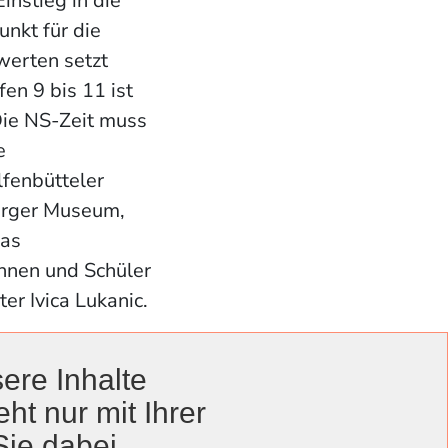
instieg in die
unkt für die
werten setzt
en 9 bis 11 ist
 Die NS-Zeit muss
e
fenbütteler
ürger Museum,
das
innen und Schüler
er Ivica Lukanic.
ere Inhalte
Inhalten zum
ht nur mit Ihrer
chaftlichen
Sie dabei.