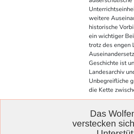
außerschulische 
Unterrichtseinhei
weitere Auseina
historische Vorb
ein wichtiger Be
trotz des engen
Auseinandersetz
Geschichte ist 
Landesarchiv un
Unbegreifliche g
die Kette zwisch
Programm vermit
Das Wolfen
Das gemeinsame 
verstecken sich
Thema „National
Unterstüt