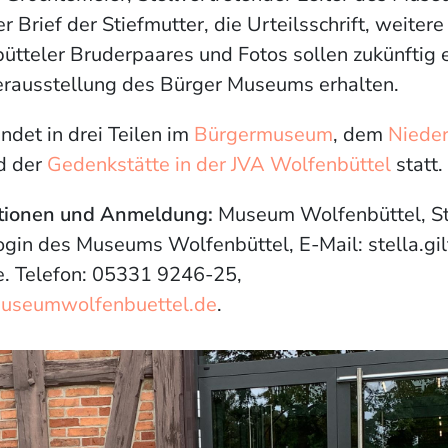
r Brief der Stiefmutter, die Urteilsschrift, weit
ütteler Bruderpaares und Fotos sollen zukünftig 
uerausstellung des Bürger Museums erhalten.
indet in drei Teilen im
Bürgermuseum
, dem
Nieder
d der
Gedenkstätte in der JVA Wolfenbüttel
statt.
ationen und Anmeldung:
Museum Wolfenbüttel, Ste
 des Museums Wolfenbüttel, E-Mail: stella.gilfe
e. Telefon: 05331 9246-25,
seumwolfenbuettel.de
.