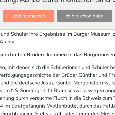
em Umgang mit historischen Quellengattungen. 
lfenbütteler Stadtgeschichte und den Auswirkung
Jetzt mitmachen
Ich bin schon dabei
t. Die Schülerinnen und Schüler lernen zudem wic
tungen in der Stadt Wolfenbüttel kennen. Am Ende
 und Schüler ihre Ergebnisse im Bürger Museum, 
Archiv.
ngerichteten Brüdern kommen in das Bürgermuse
n, mit denen sich die Schülerinnen und Schüler b
 Verfolgungsgeschichte der Brüder Günther und F
i und die deutsche Justiz. Günter Morgenstern wu
vom NS-Sondergericht Braunschweig wegen ange
ehung durch versuchte Flucht in die Schweiz zum T
 im Strafgefängnis Wolfenbüttel durch das Fallbei
 Gröchtemeier, Stellvertretender Leiter des Mus