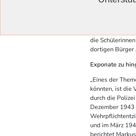
Recherche und d
liegt auf der Wo
Stadtgesellschaf
Bildungseinrich
die Schülerinnen
dortigen Bürger 
Exponate zu hi
„Eines der Theme
könnten, ist die
durch die Polize
Dezember 1943 
Wehrpflichtentzi
und im März 1944
berichtet Markus