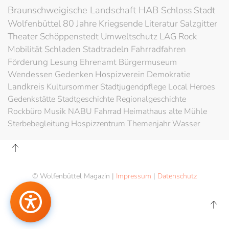
Braunschweigische Landschaft
HAB
Schloss
Stadt
Wolfenbüttel
80 Jahre Kriegsende
Literatur
Salzgitter
Theater
Schöppenstedt
Umweltschutz
LAG Rock
Mobilität
Schladen
Stadtradeln
Fahrradfahren
Förderung
Lesung
Ehrenamt
Bürgermuseum
Wendessen
Gedenken
Hospizverein
Demokratie
Landkreis
Kultursommer
Stadtjugendpflege
Local Heroes
Gedenkstätte
Stadtgeschichte
Regionalgeschichte
Rockbüro
Musik
NABU
Fahrrad
Heimathaus alte Mühle
Sterbebegleitung
Hospizzentrum
Themenjahr Wasser
© Wolfenbüttel Magazin |
Impressum
|
Datenschutz