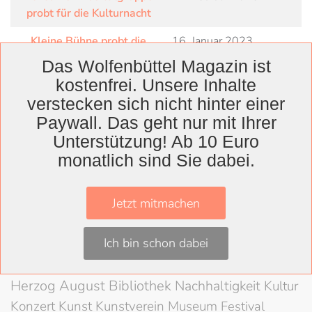
probt für die Kulturnacht
Kleine Bühne probt die
16. Januar 2023
Kreuzfahrt
Das Wolfenbüttel Magazin ist
kostenfrei. Unsere Inhalte
Theater in Bewegung:
26. September 2022
verstecken sich nicht hinter einer
Musik, Tanz und Akrobatik
locken viele Besucher zum
Paywall. Das geht nur mit Ihrer
Theaterfest
Unterstützung! Ab 10 Euro
monatlich sind Sie dabei.
Jetzt mitmachen
Wolfenbüttel
Landkreis
Ich bin schon dabei
Wolfenbüttel
Lessingtheater
Ausstellung
Herzog August Bibliothek
Nachhaltigkeit
Kultur
Konzert
Kunst
Kunstverein
Museum
Festival