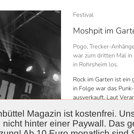
Festival
Moshpit im Gart
Pogo, Trecker-Anhänge
war zum dritten Mal in
in Rohrsheim los.
Rock im Garten ist ein
in Folge war das Punk-
ausverkauft. Laut Vera
Veranstalterverein fe
büttel Magazin ist kostenfrei. Uns
über den Tag verteilt v
 nicht hinter einer Paywall. Das ge
zung! Ab 10 Euro monatlich sind 