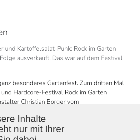
en
r und Kartoffelsalat-Punk: Rock im Garten
 Folge ausverkauft. Das war auf dem Festival
 ganz besonderes Gartenfest. Zum dritten Mal
 und Hardcore-Festival Rock im Garten
nstalter Christian Borger vom
ierten rund 950 Besucherinnen und Besucher
ere Inhalte
or der Bühne. Statt eines einzeln…
ht nur mit Ihrer
Sie dabei.