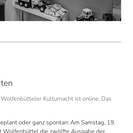
rten
olfenbütteler Kulturnacht ist online. Das
plant oder ganz spontan: Am Samstag, 19.
t Wolfenbüttel die zwölfte Ausgabe der