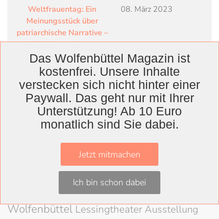
Weltfrauentag: Ein
08. März 2023
Meinungsstück über
patriarchische Narrative –
Mit Literaturtipps
Das Wolfenbüttel Magazin ist
Sie bietet Schreibenden ein
01. Februar 2023
kostenfrei. Unsere Inhalte
kreatives Forum: Die AG
verstecken sich nicht hinter einer
Literatur
Paywall. Das geht nur mit Ihrer
Havaii-Lesung sorgt für
20. Januar 2023
Unterstützung! Ab 10 Euro
Thriller-Kopfkino
monatlich sind Sie dabei.
Jetzt mitmachen
Wolfenbüttel
Ich bin schon dabei
Landkreis
Wolfenbüttel
Lessingtheater
Ausstellung