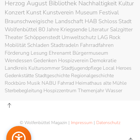
Herzog August Bibliothek
Nachhaltigkeit
Kultur
Konzert
Kunst
Kunstverein
Museum
Festival
Braunschweigische Landschaft
HAB
Schloss
Stadt
Wolfenbüttel
80 Jahre Kriegsende
Literatur
Salzgitter
Theater
Schöppenstedt
Umweltschutz
LAG Rock
Mobilität
Schladen
Stadtradeln
Fahrradfahren
Förderung
Lesung
Ehrenamt
Bürgermuseum
Wendessen
Gedenken
Hospizverein
Demokratie
Landkreis
Kultursommer
Stadtjugendpflege
Local Heroes
Gedenkstätte
Stadtgeschichte
Regionalgeschichte
Rockbüro
Musik
NABU
Fahrrad
Heimathaus alte Mühle
Sterbebegleitung
Hospizzentrum
Themenjahr Wasser
© Wolfenbüttel Magazin |
Impressum
|
Datenschutz