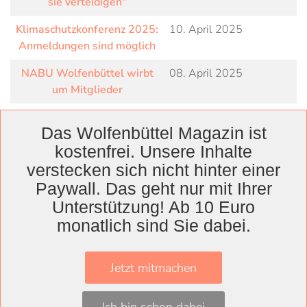
sie verteidigen“
Klimaschutzkonferenz 2025:
10. April 2025
Anmeldungen sind möglich
NABU Wolfenbüttel wirbt
08. April 2025
um Mitglieder
Stadtradeln 2025:
08. April 2025
Das Wolfenbüttel Magazin ist
Landkreis und Gemeinden
kostenfrei. Unsere Inhalte
laden zum Fahrradevent ein
verstecken sich nicht hinter einer
Besiegt und doch befreit
08. April 2025
Paywall. Das geht nur mit Ihrer
Am 24. März startet die 17.
19. März 2025
Unterstützung! Ab 10 Euro
Kinder- und
monatlich sind Sie dabei.
Jugendbuchwoche
„SegensReich, willst du
02. März 2025
Jetzt mitmachen
kuscheln?“