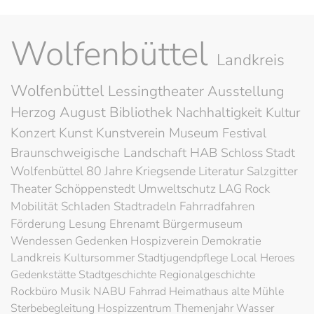
Wolfenbüttel
Landkreis
Wolfenbüttel
Lessingtheater
Ausstellung
Herzog August Bibliothek
Nachhaltigkeit
Kultur
Konzert
Kunst
Kunstverein
Museum
Festival
Braunschweigische Landschaft
HAB
Schloss
Stadt
Wolfenbüttel
80 Jahre Kriegsende
Literatur
Salzgitter
Theater
Schöppenstedt
Umweltschutz
LAG Rock
Mobilität
Schladen
Stadtradeln
Fahrradfahren
Förderung
Lesung
Ehrenamt
Bürgermuseum
Wendessen
Gedenken
Hospizverein
Demokratie
Landkreis
Kultursommer
Stadtjugendpflege
Local Heroes
Gedenkstätte
Stadtgeschichte
Regionalgeschichte
Rockbüro
Musik
NABU
Fahrrad
Heimathaus alte Mühle
Sterbebegleitung
Hospizzentrum
Themenjahr Wasser