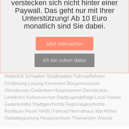
verstecken sich nicht hinter einer
Wolfenbüttel
Paywall. Das geht nur mit Ihrer
Landkreis
Unterstützung! Ab 10 Euro
monatlich sind Sie dabei.
Wolfenbüttel
Lessingtheater
Ausstellung
Herzog August Bibliothek
Nachhaltigkeit
Kultur
Jetzt mitmachen
Konzert
Kunst
Kunstverein
Museum
Festival
Braunschweigische Landschaft
HAB
Schloss
Stadt
Ich bin schon dabei
Wolfenbüttel
80 Jahre Kriegsende
Literatur
Salzgitter
Theater
Schöppenstedt
Umweltschutz
LAG Rock
Mobilität
Schladen
Stadtradeln
Fahrradfahren
Förderung
Lesung
Ehrenamt
Bürgermuseum
Wendessen
Gedenken
Hospizverein
Demokratie
Landkreis
Kultursommer
Stadtjugendpflege
Local Heroes
Gedenkstätte
Stadtgeschichte
Regionalgeschichte
Rockbüro
Musik
NABU
Fahrrad
Heimathaus alte Mühle
Sterbebegleitung
Hospizzentrum
Themenjahr Wasser