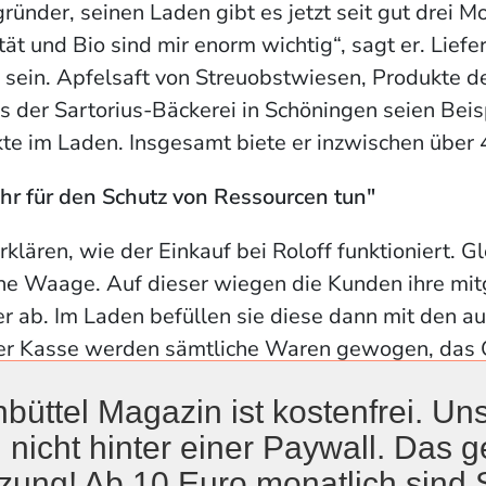
ründer, seinen Laden gibt es jetzt seit gut drei M
ät und Bio sind mir enorm wichtig“, sagt er. Liefe
 sein. Apfelsaft von Streuobstwiesen, Produkte d
s der Sartorius-Bäckerei in Schöningen seien Beis
te im Laden. Insgesamt biete er inzwischen über 
r für den Schutz von Ressourcen tun"
rklären, wie der Einkauf bei Roloff funktioniert. 
ine Waage. Auf dieser wiegen die Kunden ihre mi
r ab. Im Laden befüllen sie diese dann mit den 
er Kasse werden sämtliche Waren gewogen, das 
chten Behälter davon abgezogen. „Es gibt immer 
büttel Magazin ist kostenfrei. Uns
p des selbst Abfüllens nicht ganz geheuer ist“, we
 nicht hinter einer Paywall. Das ge
al probiert hätten, würde das gut funktionieren 
enn der Einkauf einmal größer werde und die mi
zung! Ab 10 Euro monatlich sind 