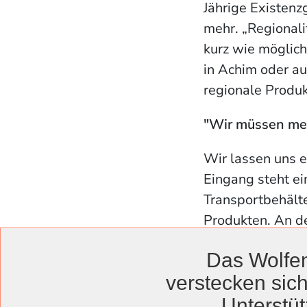
Jährige Existenzg
mehr. „Regionalit
kurz wie möglich
in Achim oder au
regionale Produk
"Wir müssen meh
Wir lassen uns e
Eingang steht e
Transportbehälte
Produkten. An d
selbst mitgebra
Das Wolfen
denen das Prinzi
verstecken sich
wenn sie es einm
kämen wieder. W
Unterstüt