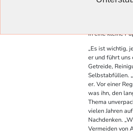
Gefäße nicht au
Angebot. „Das si
beliebten Recup-
in eine kleine Pa
„Es ist wichtig,
er und führt uns
Getreide, Reinig
Selbstabfüllen. 
er. Vor einer Re
was ihn, den la
Thema unverpackt
vielen Jahren a
Nachdenken. „Wi
Vermeiden von Ab