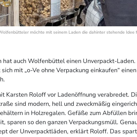
olfenbütteler möchte mit seinem Laden die dahinter stehende Idee fö
m hat auch Wolfenbüttel einen Unverpackt-Laden.
t sich mit „o-Ve ohne Verpackung einkaufen“ einen 
h.
t Karsten Roloff vor Ladenöffnung verabredet. D
traße sind modern, hell und zweckmäßig eingeric
Behältern in Holzregalen. Gefäße zum Abfüllen bri
it, sparen so den ganzen Verpackungsmüll. Genau 
pt der Unverpacktläden, erklärt Roloff. Das spart