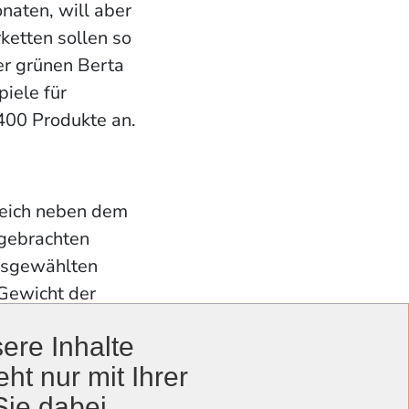
onaten, will aber
rketten sollen so
er grünen Berta
piele für
400 Produkte an.
Gleich neben dem
tgebrachten
ausgewählten
Gewicht der
wieder Kunden,
ere Inhalte
iß Roloff. Doch
ht nur mit Ihrer
und die Kunden
tgebrachten
Sie dabei.