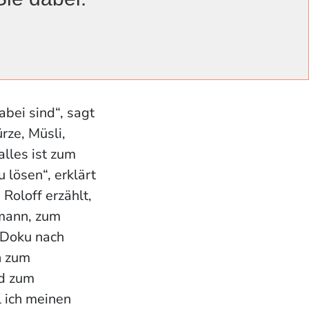
sleihen im
 wie die
ülle er schonmal
abei sind“, sagt
rze, Müsli,
alles ist zum
 lösen“, erklärt
Roloff erzählt,
fmann, zum
r Doku nach
n zum
nd zum
l ich meinen