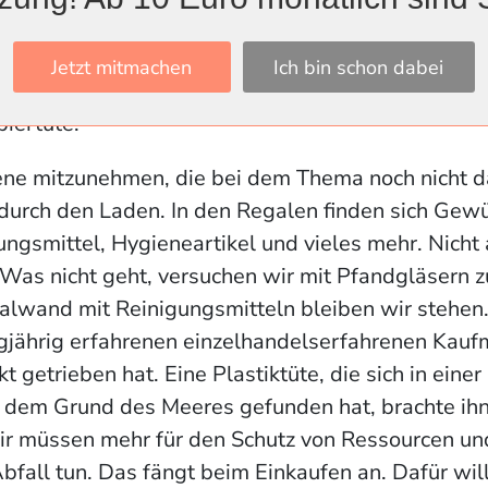
sreichen, hat der Wolfenbütteler Rebowls zum Au
nd Schalen mit Deckel, die genauso funktionieren
Jetzt mitmachen
Ich bin schon dabei
Tassen“, sagt er dazu. Den ganz kleinen Einkauf f
piertüte.
 jene mitzunehmen, die bei dem Thema noch nicht d
 durch den Laden. In den Regalen finden sich Gewü
ungsmittel, Hygieneartikel und vieles mehr. Nicht 
„Was nicht geht, versuchen wir mit Pfandgläsern zu
galwand mit Reinigungsmitteln bleiben wir stehen. 
ngjährig erfahrenen einzelhandelserfahrenen Kau
 getrieben hat. Eine Plastiktüte, die sich in eine
uf dem Grund des Meeres gefunden hat, brachte ih
r müssen mehr für den Schutz von Ressourcen u
fall tun. Das fängt beim Einkaufen an. Dafür wil