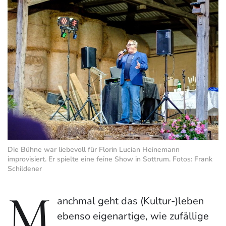
Die Bühne war liebevoll für Florin Lucian Heinemann
improvisiert. Er spielte eine feine Show in Sottrum. Fotos: Frank
Schildener
M
anchmal geht das (Kultur-)leben
ebenso eigenartige, wie zufällige