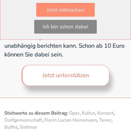
unabhängig und frei von Konzerninteressen.
Jetzt mitmachen
Seine Inhalte liefert es für alle frei zugänglich
und ohne Paywall auf www.wolfenbuettel-
Ich bin schon dabei
magazin.de. Aus Überzeugung. Das braucht
Unterstützung. Damit die Redaktion weiter
unabhängig berichten kann. Schon ab 10 Euro
können Sie dabei sein.
Jetzt unterstützen
Stichworte zu diesem Beitrag:
Oper
,
Kultur
,
Konzert
,
Dorfgemeinschaft
,
Florin Lucian Heinemann
,
Tenor
,
Buffet
,
Sottmar