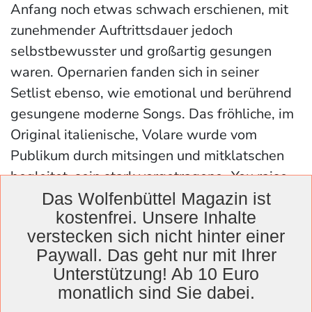
Anfang noch etwas schwach erschienen, mit
zunehmender Auftrittsdauer jedoch
selbstbewusster und großartig gesungen
waren. Opernarien fanden sich in seiner
Setlist ebenso, wie emotional und berührend
gesungene moderne Songs. Das fröhliche, im
Original italienische, Volare wurde vom
Publikum durch mitsingen und mitklatschen
begleitet, sein stark vorgetragene „You raise
me up“ mit großem Beifall bedacht. Ein
Das Wolfenbüttel Magazin ist
kostenfrei. Unsere Inhalte
insgesamt sehr schöner Abend.
verstecken sich nicht hinter einer
Paywall. Das geht nur mit Ihrer
Unterstützung! Ab 10 Euro
monatlich sind Sie dabei.
Das Wolfenbüttel Magazin arbeitet