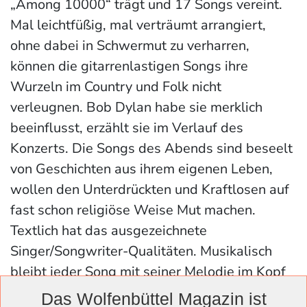
„Among 10000“ trägt und 17 Songs vereint.
Mal leichtfüßig, mal verträumt arrangiert,
ohne dabei in Schwermut zu verharren,
können die gitarrenlastigen Songs ihre
Wurzeln im Country und Folk nicht
verleugnen. Bob Dylan habe sie merklich
beeinflusst, erzählt sie im Verlauf des
Konzerts. Die Songs des Abends sind beseelt
von Geschichten aus ihrem eigenen Leben,
wollen den Unterdrückten und Kraftlosen auf
fast schon religiöse Weise Mut machen.
Textlich hat das ausgezeichnete
Singer/Songwriter-Qualitäten. Musikalisch
bleibt jeder Song mit seiner Melodie im Kopf
des Zuhörers hängen. Und die Künstlerin
Das Wolfenbüttel Magazin ist