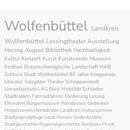
Wolfenbüttel
Landkreis
Wolfenbüttel
Lessingtheater
Ausstellung
Herzog August Bibliothek
Nachhaltigkeit
Kultur
Konzert
Kunst
Kunstverein
Museum
Festival
Braunschweigische Landschaft
HAB
Schloss
Stadt Wolfenbüttel
80 Jahre Kriegsende
Literatur
Salzgitter
Theater
Schöppenstedt
Umweltschutz
LAG Rock
Mobilität
Schladen
Stadtradeln
Fahrradfahren
Förderung
Lesung
Ehrenamt
Bürgermuseum
Wendessen
Gedenken
Hospizverein
Demokratie
Landkreis
Kultursommer
Stadtjugendpflege
Local Heroes
Gedenkstätte
Stadtgeschichte
Regionalgeschichte
Rockbüro
Musik