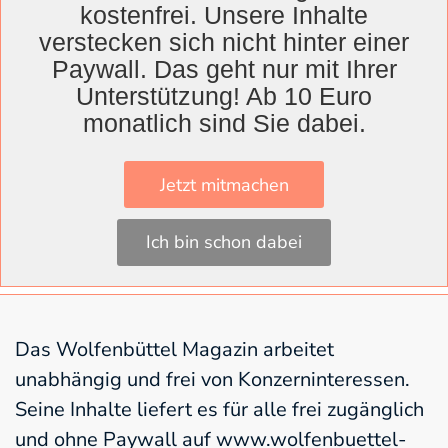
selbst? Sie strahlt aus, was sie singt, was sie
kostenfrei. Unsere Inhalte
schreibt und was sie spielt. Das Leuchten
verstecken sich nicht hinter einer
bleibt und kommt für eine Weile mit nach
Paywall. Das geht nur mit Ihrer
Unterstützung! Ab 10 Euro
Hause. Großer Beifall.
monatlich sind Sie dabei.
Die Konzertreihe findet am 5. Oktober mit
dem Auftritt des David Lübke Quartetts ihren
Jetzt mitmachen
Abschluss. Fortsetzung im kommenden Jahr
nicht ausgeschlossen.
Ich bin schon dabei
Das Wolfenbüttel Magazin arbeitet
unabhängig und frei von Konzerninteressen.
Seine Inhalte liefert es für alle frei zugänglich
und ohne Paywall auf www.wolfenbuettel-