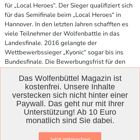
für „Local Heroes“. Der Sieger qualifiziert sich
für das Semifinale beim „Local Heroes“ in
Hannover. In den letzten Jahren schafften es
viele Teilnehmer der Wolfenbattle in das
Landesfinale. 2016 gelangte der
Wettbewerbssieger „Kyonic“ sogar bis ins
Bundesfinale. Die Bewerbungsfrist für den
2020er Wolfenbattle läuft seit Oktober. Noch
Das Wolfenbüttel Magazin ist
bis 31.12. können sich Bands aus der Region
kostenfrei. Unsere Inhalte
bewerben.
verstecken sich nicht hinter einer
Paywall. Das geht nur mit Ihrer
Internet:
www.rockbuero-wolfenbuettel.de
Unterstützung! Ab 10 Euro
monatlich sind Sie dabei.
Jetzt mitmachen