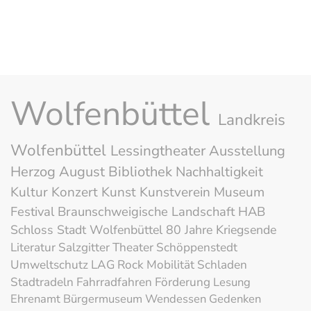
Wolfenbüttel
Landkreis
Wolfenbüttel
Lessingtheater
Ausstellung
Herzog August Bibliothek
Nachhaltigkeit
Kultur
Konzert
Kunst
Kunstverein
Museum
Festival
Braunschweigische Landschaft
HAB
Schloss
Stadt Wolfenbüttel
80 Jahre Kriegsende
Literatur
Salzgitter
Theater
Schöppenstedt
Umweltschutz
LAG Rock
Mobilität
Schladen
Stadtradeln
Fahrradfahren
Förderung
Lesung
Ehrenamt
Bürgermuseum
Wendessen
Gedenken