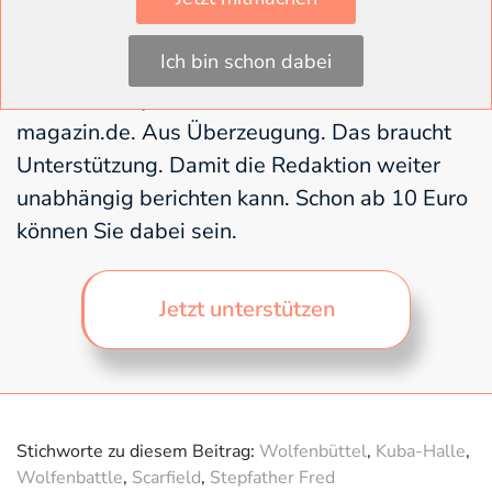
Das Wolfenbüttel Magazin arbeitet
unabhängig und frei von Konzerninteressen.
Ich bin schon dabei
Seine Inhalte liefert es für alle frei zugänglich
und ohne Paywall auf www.wolfenbuettel-
magazin.de. Aus Überzeugung. Das braucht
Unterstützung. Damit die Redaktion weiter
unabhängig berichten kann. Schon ab 10 Euro
können Sie dabei sein.
Jetzt unterstützen
Stichworte zu diesem Beitrag:
Wolfenbüttel
,
Kuba-Halle
,
Wolfenbattle
,
Scarfield
,
Stepfather Fred