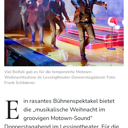
Viel Beifall gab es für die temporeiche Motown-
Weihnachtsshow im Lessingtheater Donnerstagabend. Foto:
Frank Schildener
E
in rasantes Bühnenspektakel bietet
die „musikalische Weihnacht im
groovigen Motown-Sound“
Donnerstagabend im Lessingtheater. Für die