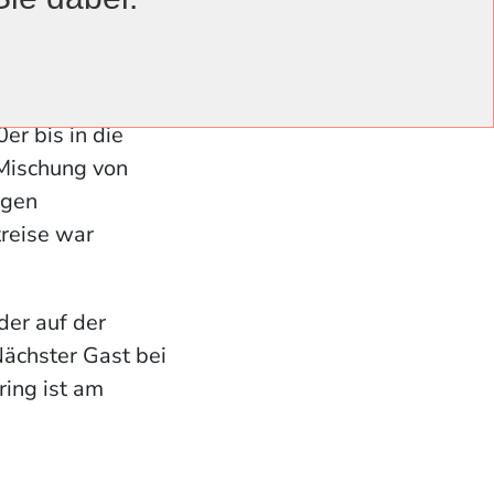
ige seien
nden. „Sweet
em Schwung
eiches wie
r bis in die
 Mischung von
ogen
reise war
der auf der
ächster Gast bei
ing ist am