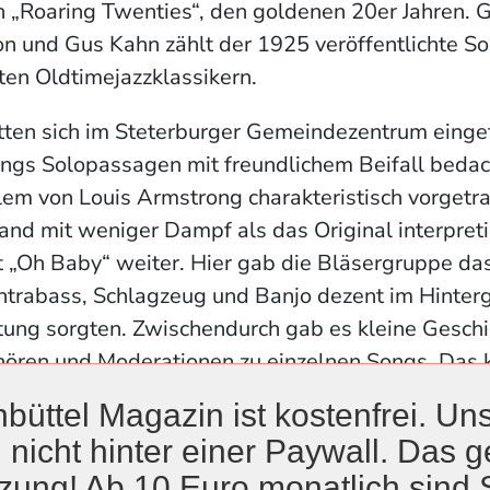
 „Roaring Twenties“, den goldenen 20er Jahren. 
n und Gus Kahn zählt der 1925 veröffentlichte S
en Oldtimejazzklassikern.
tten sich im Steterburger Gemeindezentrum einge
ongs Solopassagen mit freundlichem Beifall bedac
allem von Louis Armstrong charakteristisch vorget
nd mit weniger Dampf als das Original interpret
t „Oh Baby“ weiter. Hier gab die Bläsergruppe d
trabass, Schlagzeug und Banjo dezent im Hinterg
ung sorgten. Zwischendurch gab es kleine Geschi
 hören und Moderationen zu einzelnen Songs. Das
 „Der Jazz soll angeblich in New Orleans entstand
büttel Magazin ist kostenfrei. Uns
ger Popanda. „Sie lernten keine Noten. Sie bekam
 nicht hinter einer Paywall. Das ge
ument in die Hand und spielten damals beliebte Sc
zung! Ab 10 Euro monatlich sind 