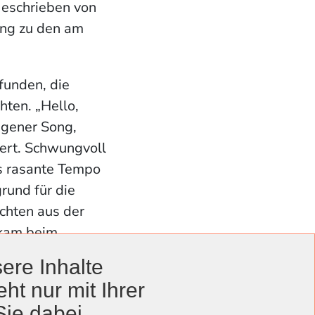
Geschrieben von
ong zu den am
funden, die
hten. „Hello,
ragener Song,
iert. Schwungvoll
as rasante Tempo
rund für die
chten aus der
 kam beim
en sein“,
ere Inhalte
en ein
ht nur mit Ihrer
hlager nach“,
Sie dabei.