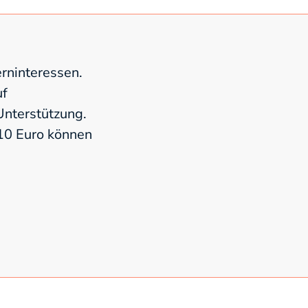
rninteressen.
uf
nterstützung.
 10 Euro können