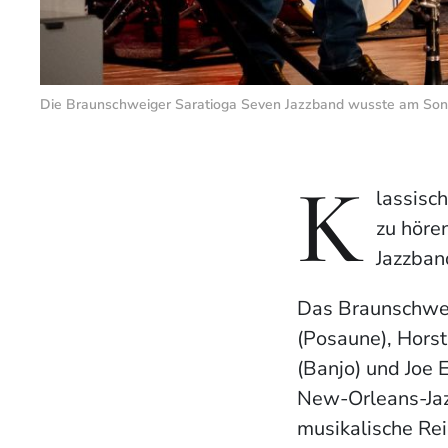
Die Braunschweiger Saratioga Seven Jazzband wusste am Sonnt
K
lassisc
zu höre
Jazzban
Das Braunschwei
(Posaune), Horst
(Banjo) und Joe 
New-Orleans-Jazz
musikalische Rei