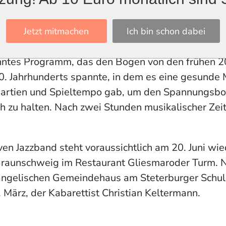
eist sei die Musik in Kneipen gespielt worden. Ein
en und hätten sich in eigenen Songs wiedergefu
zum Beispiel, das die Band mit dem gebührend
Jetzt mitmachen
Ich bin schon dabei
Insgesamt bot die Band ein ebenso abwechslungsr
nntes Programm, das den Bogen von den frühen 20e
0. Jahrhunderts spannte, in dem es eine gesunde
artien und Spieltempo gab, um den Spannungsb
 zu halten. Nach zwei Stunden musikalischer Zeit
en Jazzband steht voraussichtlich am 20. Juni wie
Braunschweig im Restaurant Gliesmaroder Turm. N
vangelischen Gemeindehaus am Steterburger Schulr
 März, der Kabarettist Christian Keltermann.