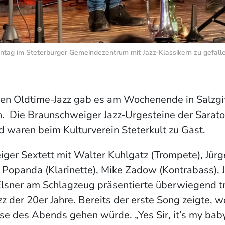
ag im Steterburger Gemeindezentrum mit Jazz-Klassikern zu gefallen
hen Oldtime-Jazz gab es am Wochenende in Salzgit
n. Die Braunschweiger Jazz-Urgesteine der Sarat
d waren beim Kulturverein Steterkult zu Gast.
ger Sextett mit Walter Kuhlgatz (Trompete), Jür
 Popanda (Klarinette), Mike Zadow (Kontrabass),
Elsner am Schlagzeug präsentierte überwiegend tr
 der 20er Jahre. Bereits der erste Song zeigte, w
se des Abends gehen würde. „Yes Sir, it’s my ba