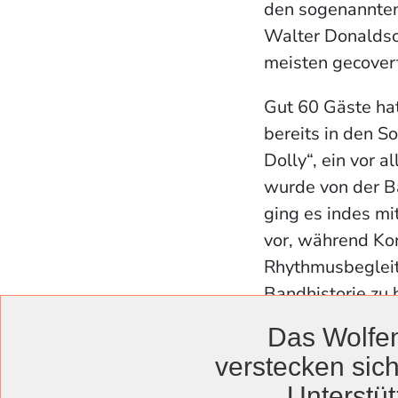
den sogenannten
Walter Donaldso
meisten gecovert
Gut 60 Gäste ha
bereits in den S
Dolly“, ein vor 
wurde von der Ba
ging es indes mi
vor, während Kon
Rhythmusbegleit
Bandhistorie zu
Publikum gut an.
Das Wolfen
erklärte Leadsän
verstecken sich
verbeultes Instr
Unterstüt