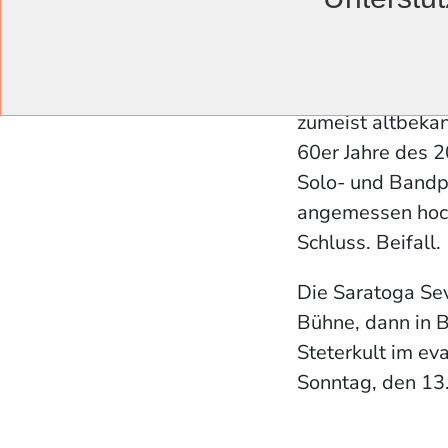
fuhr er fort. Zum
legendär geword
Georgia Brown“ 
interpretierte. 
zumeist altbeka
60er Jahre des 2
Solo- und Bandp
angemessen hoch
Schluss. Beifall.
Die Saratoga Sev
Bühne, dann in 
Steterkult im e
Sonntag, den 13.