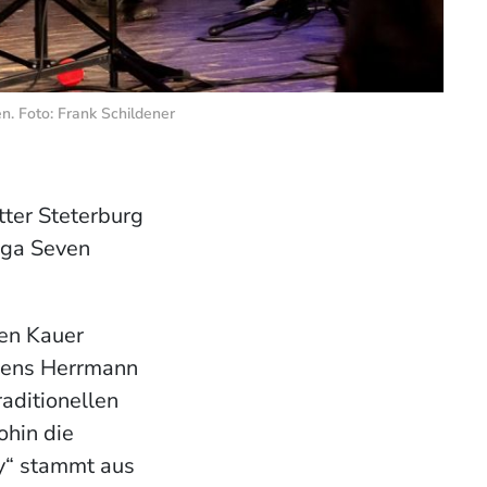
. Foto: Frank Schildener
ter Steterburg
oga Seven
gen Kauer
 Jens Herrmann
aditionellen
ohin die
by“ stammt aus