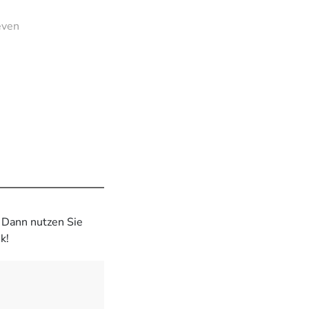
even
? Dann nutzen Sie
k!