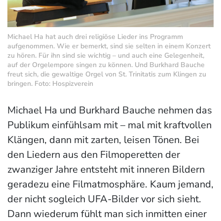
Michael Ha hat auch drei religiöse Lieder ins Programm
aufgenommen. Wie er bemerkt, sind sie selten in einem Konzert
zu hören. Für ihn sind sie wichtig – und auch eine Gelegenheit,
auf der Orgelempore singen zu können. Und Burkhard Bauche
freut sich, die gewaltige Orgel von St. Trinitatis zum Klingen zu
bringen. Foto: Hospizverein
Michael Ha und Burkhard Bauche nehmen das
Publikum einfühlsam mit – mal mit kraftvollen
Klängen, dann mit zarten, leisen Tönen. Bei
den Liedern aus den Filmoperetten der
zwanziger Jahre entsteht mit inneren Bildern
geradezu eine Filmatmosphäre. Kaum jemand,
der nicht sogleich UFA-Bilder vor sich sieht.
Dann wiederum fühlt man sich inmitten einer