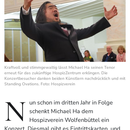
Kraftvoll und stimmgewaltig lässt Michael Ha seinen Tenor
erneut für das zukünftige HospizZentrum erklingen. Die
Konzertbesucher danken beiden Künstlern nachdrücklich und mit
Standing Ovations. Foto: Hospizverein
N
un schon im dritten Jahr in Folge
schenkt Michael Ha dem
Hospizverein Wolfenbüttel ein
Konzert. Diesmal gibt es Eintrittskarten, und