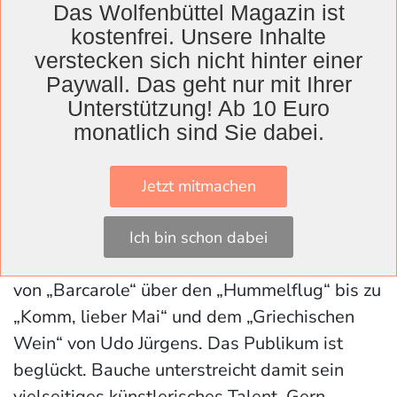
Stellen bringt er Emotionen wie Verehrung
Das Wolfenbüttel Magazin ist
und Liebe ebenso zum Ausdruck wie
kostenfrei. Unsere Inhalte
verstecken sich nicht hinter einer
Verzweiflung und Resignation.
Paywall. Das geht nur mit Ihrer
Pianist Burkhard Bauche beeindruckt nicht nur
Unterstützung! Ab 10 Euro
durch seine sensible Begleitung. Bei seinen
monatlich sind Sie dabei.
Soli – einem der letzten Klavierstücke von
Schubert und Mozarts Klaviersonate in F-Dur
Jetzt mitmachen
– überzeugt er mit einem intensiven
musikalischen Vortrag. Seine Improvisation
Ich bin schon dabei
aus vier Publikumswünschen ist grandios –
von „Barcarole“ über den „Hummelflug“ bis zu
„Komm, lieber Mai“ und dem „Griechischen
Wein“ von Udo Jürgens. Das Publikum ist
beglückt. Bauche unterstreicht damit sein
vielseitiges künstlerisches Talent. Gern