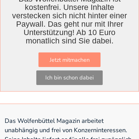
schließlich. Er wisse nicht, was er Frauen noch
kostenfrei. Unsere Inhalte
antun müsse, damit sie endlich auf die Straße
verstecken sich nicht hinter einer
gingen. Am Ende postuliert er, wir alle seien
Paywall. Das geht nur mit Ihrer
irrelevant, weil wir das Zusammenspiel von
Unterstützung! Ab 10 Euro
Handlung und Konsequenz nicht verstanden
monatlich sind Sie dabei.
hätten. „Geben wir allen Kindern die gleiche
Chance auf Bildung, machen wir aus jeder
Jetzt mitmachen
Schule eine Musterschule. Dann funktioniert
das System“, fordert er unter dem großen
Ich bin schon dabei
Beifall des Publikums am Schluss.
Das Wolfenbüttel Magazin arbeitet
unabhängig und frei von Konzerninteressen.