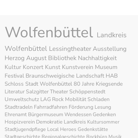
Wolfenbüttel
Landkreis
Wolfenbüttel
Lessingtheater
Ausstellung
Herzog August Bibliothek
Nachhaltigkeit
Kultur
Konzert
Kunst
Kunstverein
Museum
Festival
Braunschweigische Landschaft
HAB
Schloss
Stadt Wolfenbüttel
80 Jahre Kriegsende
Literatur
Salzgitter
Theater
Schöppenstedt
Umweltschutz
LAG Rock
Mobilität
Schladen
Stadtradeln
Fahrradfahren
Förderung
Lesung
Ehrenamt
Bürgermuseum
Wendessen
Gedenken
Hospizverein
Demokratie
Landkreis
Kultursommer
Stadtjugendpflege
Local Heroes
Gedenkstätte
Stadtgeschichte
Regionalgeschichte
Rockbüro
Musik