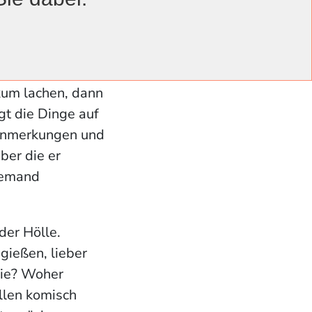
erböse,
 vor, spießt
 uns den Spiegel
kum lachen, dann
gt die Dinge auf
 Anmerkungen und
ber die er
niemand
der Hölle.
gießen, lieber
mie? Woher
llen komisch