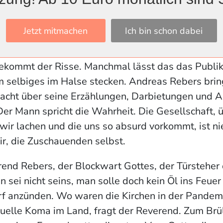
iesem Land, das man wisse, wer Schuld habe. Bitt
Jetzt mitmachen
Ich bin schon dabei
wunderbar gesungen, hält uns Rebers den Spiegel
e, Diktatoren, Religionsvertreter auf. Rebers hält
ekommt der Risse. Manchmal lässt das das Publi
m selbiges im Halse stecken. Andreas Rebers brin
lacht über seine Erzählungen, Darbietungen und
er Mann spricht die Wahrheit. Die Gesellschaft, ü
e wir lachen und die uns so absurd vorkommt, ist 
ir, die Zuschauenden selbst.
rend Rebers, der Blockwart Gottes, der Türsteher 
 sei nicht seins, man solle doch kein Öl ins Feuer 
orf anzünden. Wo waren die Kirchen in der Pande
tuelle Koma im Land, fragt der Reverend. Zum Brü