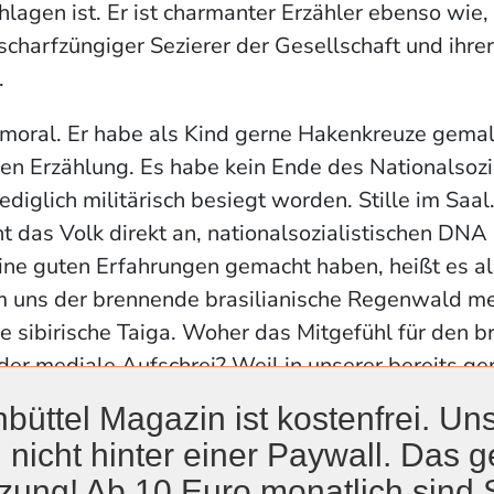
hlagen ist. Er ist charmanter Erzähler ebenso wie,
scharfzüngiger Sezierer der Gesellschaft und ihre
.
oral. Er habe als Kind gerne Hakenkreuze gemalt,
en Erzählung. Es habe kein Ende des Nationalsoz
ediglich militärisch besiegt worden. Stille im Saal.
ht das Volk direkt an, nationalsozialistischen DNA 
keine guten Erfahrungen gemacht haben, heißt es a
m uns der brennende brasilianische Regenwald meh
e sibirische Taiga. Woher das Mitgefühl für den br
er mediale Aufschrei? Weil in unserer bereits 
Deutsche nach dem Krieg in Brasilien eher gute Er
büttel Magazin ist kostenfrei. Uns
Das sitzt. Lachen. Und im Kongo?
 nicht hinter einer Paywall. Das ge
ttes bringt es auf den Punkt
zung! Ab 10 Euro monatlich sind 