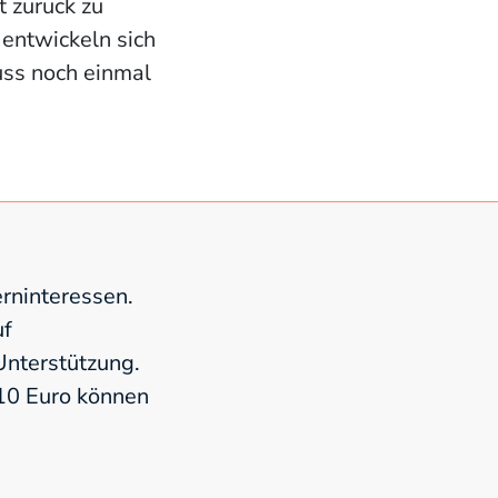
 zurück zu
 entwickeln sich
uss noch einmal
rninteressen.
uf
nterstützung.
 10 Euro können