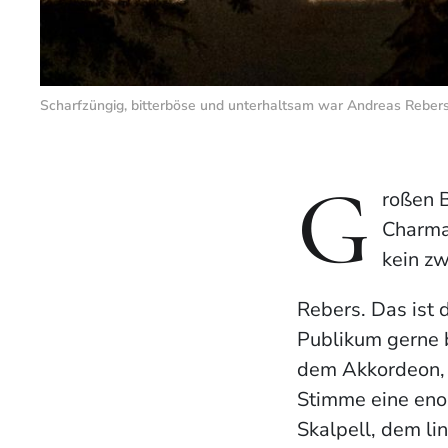
Scharfzüngig, bitterböse und unterhaltsam war Andreas Rebers 
G
roßen B
Charman
kein zw
Rebers. Das ist
Publikum gerne b
dem Akkordeon, d
Stimme eine eno
Skalpell, dem li