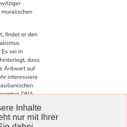
 witziger
r moralischen
 findet er den
ialismus
 Es sei in
hinterlegt, dass
ls Antwort auf
r interessiere
asilianischen
genannten DNA
fahrungen
ere Inhalte
ht nur mit Ihrer
Sie dabei.