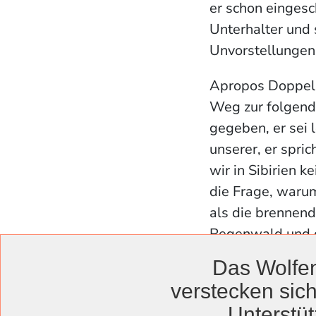
er schon eingesc
Unterhalter und 
Unvorstellungen
Apropos Doppelm
Weg zur folgend
gegeben, er sei l
unserer, er spric
wir in Sibirien 
die Frage, waru
als die brennend
Regenwald und d
festgelegt sei, 
Das Wolfen
gemacht haben. 
verstecken sich
Der Blockwart Go
Unterstüt