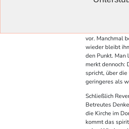
Wichtig sei in d
gesprochen und 
dazu Privilegiert
vor. Manchmal b
wieder bleibt ih
den Punkt. Man 
merkt dennoch: D
spricht, über di
geringeres als w
Schließlich Reve
Betreutes Denken
die Kirche im D
kommt das spiri