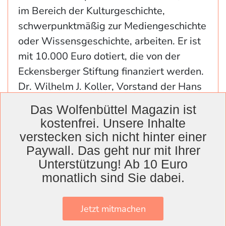
im Bereich der Kulturgeschichte,
schwerpunktmäßig zur Mediengeschichte
oder Wissensgeschichte, arbeiten. Er ist
mit 10.000 Euro dotiert, die von der
Eckensberger Stiftung finanziert werden.
Dr. Wilhelm J. Koller, Vorstand der Hans
und Helga Eckensberger Stiftung,
Das Wolfenbüttel Magazin ist
betonte die intensive Zusammenarbeit
kostenfrei. Unsere Inhalte
mit der Herzog August Bibliothek. Für die
verstecken sich nicht hinter einer
Stiftung, die in diesem Jahr ihr 50-
Paywall. Das geht nur mit Ihrer
jähriges Bestehen feierte, sei die
Unterstützung! Ab 10 Euro
Förderung von Bildung, Ausbildung,
monatlich sind Sie dabei.
Sozialem und Kultur von großer
Bedeutung. Dabei nehme die HAB unter
Jetzt mitmachen
den geförderten Institutionen eine