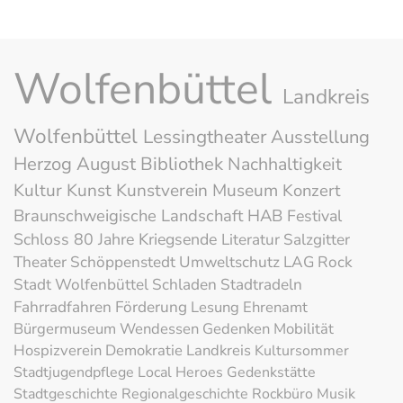
Wolfenbüttel
Landkreis
Wolfenbüttel
Lessingtheater
Ausstellung
Herzog August Bibliothek
Nachhaltigkeit
Kultur
Kunst
Kunstverein
Museum
Konzert
Braunschweigische Landschaft
HAB
Festival
Schloss
80 Jahre Kriegsende
Literatur
Salzgitter
Theater
Schöppenstedt
Umweltschutz
LAG Rock
Stadt Wolfenbüttel
Schladen
Stadtradeln
Fahrradfahren
Förderung
Lesung
Ehrenamt
Bürgermuseum
Wendessen
Gedenken
Mobilität
Hospizverein
Demokratie
Landkreis
Kultursommer
Stadtjugendpflege
Local Heroes
Gedenkstätte
Stadtgeschichte
Regionalgeschichte
Rockbüro
Musik