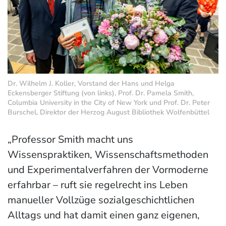
Dr. Wilhelm J. Koller, Vorstand der Hans und Helga
Eckensberger Stiftung (von links), Prof. Dr. Pamela Smith,
Columbia University in the City of New York und Prof. Dr. Peter
Burschel, Direktor der Herzog August Bibliothek Wolfenbüttel
„Professor Smith macht uns
Wissenspraktiken, Wissenschaftsmethoden
und Experimentalverfahren der Vormoderne
erfahrbar – ruft sie regelrecht ins Leben
manueller Vollzüge sozialgeschichtlichen
Alltags und hat damit einen ganz eigenen,