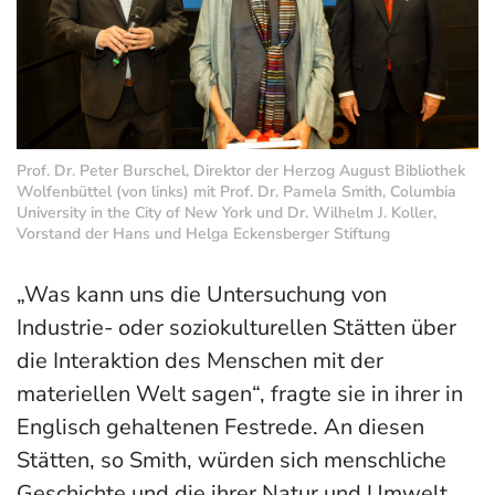
Prof. Dr. Peter Burschel, Direktor der Herzog August Bibliothek
Wolfenbüttel (von links) mit Prof. Dr. Pamela Smith, Columbia
University in the City of New York und Dr. Wilhelm J. Koller,
Vorstand der Hans und Helga Eckensberger Stiftung
„Was kann uns die Untersuchung von
Industrie- oder soziokulturellen Stätten über
die Interaktion des Menschen mit der
materiellen Welt sagen“, fragte sie in ihrer in
Englisch gehaltenen Festrede. An diesen
Stätten, so Smith, würden sich menschliche
Geschichte und die ihrer Natur und Umwelt