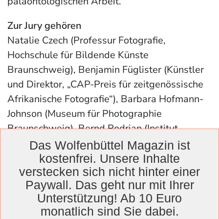
paläontologischen Arbeit.
Zur Jury gehören
Natalie Czech (Professur Fotografie,
Hochschule für Bildende Künste
Braunschweig), Benjamin Füglister (Künstler
und Direktor, „CAP-Preis für zeitgenössische
Afrikanische Fotografie“), Barbara Hofmann-
Johnson (Museum für Photographie
Braunschweig), Bernd Rodrian (Institut
Heidersberger Wolfsburg) und Stefanie
Das Wolfenbüttel Magazin ist
Sembill (Vertretung des Landes
kostenfrei. Unsere Inhalte
verstecken sich nicht hinter einer
Niedersachsen beim Bund).
Paywall. Das geht nur mit Ihrer
Ausstellungen und Katalog
Unterstützung! Ab 10 Euro
monatlich sind Sie dabei.
Für die FotografInnen hat die