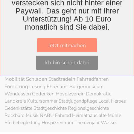
verstecken sich nicht hinter einer
Wolfenbüttel
Paywall. Das geht nur mit Ihrer
Landkreis
Unterstützung! Ab 10 Euro
monatlich sind Sie dabei.
Wolfenbüttel
Lessingtheater
Ausstellung
Herzog August Bibliothek
Nachhaltigkeit
Kultur
Jetzt mitmachen
Konzert
Kunst
Kunstverein
Museum
Festival
Braunschweigische Landschaft
HAB
Schloss
Stadt
Ich bin schon dabei
Wolfenbüttel
80 Jahre Kriegsende
Literatur
Salzgitter
Theater
Schöppenstedt
Umweltschutz
LAG Rock
Mobilität
Schladen
Stadtradeln
Fahrradfahren
Förderung
Lesung
Ehrenamt
Bürgermuseum
Wendessen
Gedenken
Hospizverein
Demokratie
Landkreis
Kultursommer
Stadtjugendpflege
Local Heroes
Gedenkstätte
Stadtgeschichte
Regionalgeschichte
Rockbüro
Musik
NABU
Fahrrad
Heimathaus alte Mühle
Sterbebegleitung
Hospizzentrum
Themenjahr Wasser