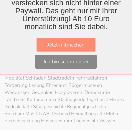
verstecken sich nicht hinter einer
Wolfenbüttel
Paywall. Das geht nur mit Ihrer
Landkreis
Unterstützung! Ab 10 Euro
monatlich sind Sie dabei.
Wolfenbüttel
Lessingtheater
Ausstellung
Herzog August Bibliothek
Nachhaltigkeit
Kultur
Jetzt mitmachen
Konzert
Kunst
Kunstverein
Museum
Festival
Braunschweigische Landschaft
HAB
Schloss
Stadt
Ich bin schon dabei
Wolfenbüttel
80 Jahre Kriegsende
Literatur
Salzgitter
Theater
Schöppenstedt
Umweltschutz
LAG Rock
Mobilität
Schladen
Stadtradeln
Fahrradfahren
Förderung
Lesung
Ehrenamt
Bürgermuseum
Wendessen
Gedenken
Hospizverein
Demokratie
Landkreis
Kultursommer
Stadtjugendpflege
Local Heroes
Gedenkstätte
Stadtgeschichte
Regionalgeschichte
Rockbüro
Musik
NABU
Fahrrad
Heimathaus alte Mühle
Sterbebegleitung
Hospizzentrum
Themenjahr Wasser