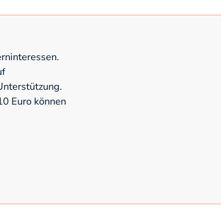
rninteressen.
uf
nterstützung.
 10 Euro können