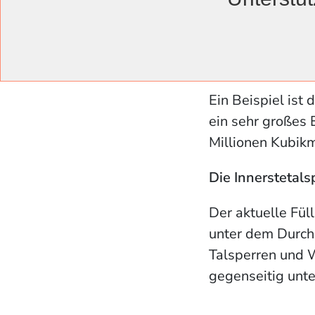
Größere Auswirk
Sichtbar wird di
denen sich der F
Ein Beispiel ist 
ein sehr großes 
Millionen Kubik
Die Innerstetalsp
Der aktuelle Fül
unter dem Durchs
Talsperren und 
gegenseitig unt