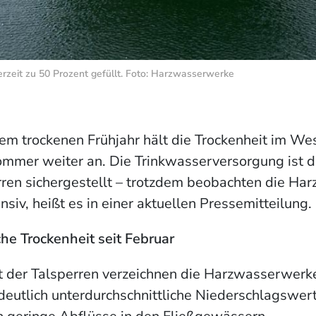
rzeit zu 50 Prozent gefüllt. Foto: Harzwasserwerke
em trockenen Frühjahr hält die Trockenheit im Wes
mmer weiter an. Die Trinkwasserversorgung ist d
rren sichergestellt – trotzdem beobachten die H
ensiv, heißt es in einer aktuellen Pressemitteilung.
e Trockenheit seit Februar
 der Talsperren verzeichnen die Harzwasserwerke 
eutlich unterdurchschnittliche Niederschlagswer