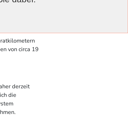
sperren, bei
r verändert.
dratkilometern
en von circa 19
aher derzeit
ich die
ystem
ehmen.