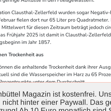
 geringe Abflüsse in den Fließgewässern.
ation Clausthal-Zellerfeld wurden sogar Negativ
ebruar fielen dort nur 65 Liter pro Quadratmeter.
e Mittelwert für diesen Zeitraum beträgt jedoch cir
s Frühjahr 2025 ist damit in Clausthal-Zellerfeld
gsbeginn im Jahr 1857.
hen Trockenheit aus
önnen die anhaltende Trockenheit dank ihrer Ausg
uell sind die Wasserspeicher im Harz zu 65 Proze
Prozentpunkte unter dem Durchschnitt.
büttel Magazin ist kostenfrei. Uns
ersorgung ist aber aufgrund der angestauten Inh
 nicht hinter einer Paywall. Das ge
onaten des vergangenen Jahres weiterhin sicherge
zung! Ab 10 Euro monatlich sind 