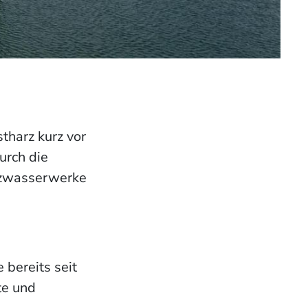
tharz kurz vor
urch die
arzwasserwerke
bereits seit
te und