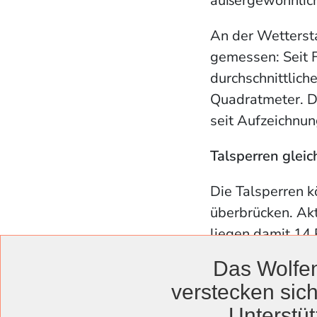
außergewöhnlich
An der Wetterst
gemessen: Seit F
durchschnittlich
Quadratmeter. Da
seit Aufzeichnun
Talsperren gleic
Die Talsperren k
überbrücken. Akt
liegen damit 14 
Das Wolfen
Die Trinkwasserv
verstecken sich
regenreicheren M
Unterstüt