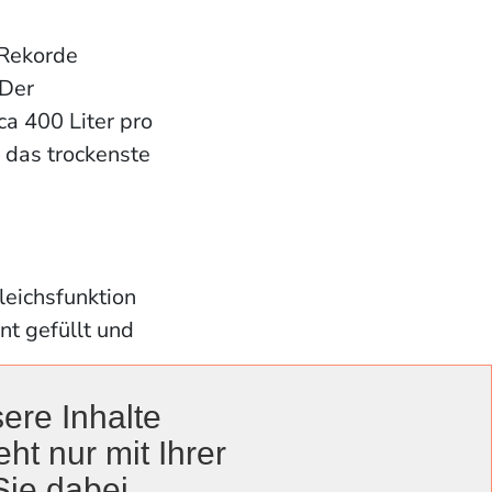
-Rekorde
 Der
ca 400 Liter pro
 das trockenste
leichsfunktion
nt gefüllt und
ere Inhalte
alte aus den
ht nur mit Ihrer
stellt.
Sie dabei.