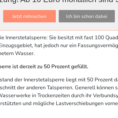
ung bei kleineren Talsperren
e aktuelle Trockenheit besonders bei kleineren Tal
Jetzt mitmachen
Ich bin schon dabei
üllstand bei extremen Wetterereignissen schnelle
die Innerstetalsperre: Sie besitzt mit fast 100 Qua
Einzugsgebiet, hat jedoch nur ein Fassungsvermög
metern Wasser.
erre ist derzeit zu 50 Prozent gefüllt.
lstand der Innerstetalsperre liegt mit 50 Prozent d
chnitt der anderen Talsperren. Generell können s
Wasserwerke in Trockenzeiten durch ihr Verbunds
erstützten und mögliche Lastverschiebungen vorn