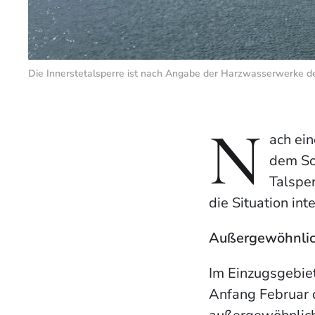
Die Innerstetalsperre ist nach Angabe der Harzwasserwerke de
N
ach ein
dem So
Talspe
die Situation int
Außergewöhnlich
Im Einzugsgebiet
Anfang Februar d