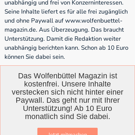
unabhängig und frei von Konzerninteressen.
Seine Inhalte liefert es für alle frei zugänglich
und ohne Paywall auf www.wolfenbuettel-
magazin.de. Aus Überzeugung. Das braucht
Unterstützung. Damit die Redaktion weiter
unabhängig berichten kann. Schon ab 10 Euro
können Sie dabei sein.
Das Wolfenbüttel Magazin ist
Jetzt unterstützen
kostenfrei. Unsere Inhalte
verstecken sich nicht hinter einer
Paywall. Das geht nur mit Ihrer
Unterstützung! Ab 10 Euro
monatlich sind Sie dabei.
Stichworte zu diesem Beitrag:
Wolfenbüttel
,
Nachhaltigkeit
,
Weltladen
,
Fairer Handel
,
Einzelhandel
,
Förderung
Jetzt mitmachen