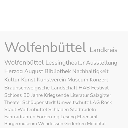
Wolfenbüttel
Landkreis
Wolfenbüttel
Lessingtheater
Ausstellung
Herzog August Bibliothek
Nachhaltigkeit
Kultur
Kunst
Kunstverein
Museum
Konzert
Braunschweigische Landschaft
HAB
Festival
Schloss
80 Jahre Kriegsende
Literatur
Salzgitter
Theater
Schöppenstedt
Umweltschutz
LAG Rock
Stadt Wolfenbüttel
Schladen
Stadtradeln
Fahrradfahren
Förderung
Lesung
Ehrenamt
Bürgermuseum
Wendessen
Gedenken
Mobilität