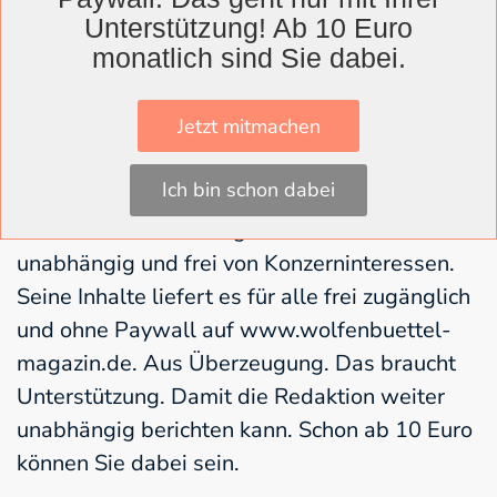
um ihre in den vergangenen zehn Jahren
Unterstützung! Ab 10 Euro
gewonnenen Erfahrungen und technischen
monatlich sind Sie dabei.
Werkzeuge mit anderen Institutionen zu
teilen.
Jetzt mitmachen
Ich bin schon dabei
Das Wolfenbüttel Magazin arbeitet
unabhängig und frei von Konzerninteressen.
Seine Inhalte liefert es für alle frei zugänglich
und ohne Paywall auf www.wolfenbuettel-
magazin.de. Aus Überzeugung. Das braucht
Unterstützung. Damit die Redaktion weiter
unabhängig berichten kann. Schon ab 10 Euro
können Sie dabei sein.