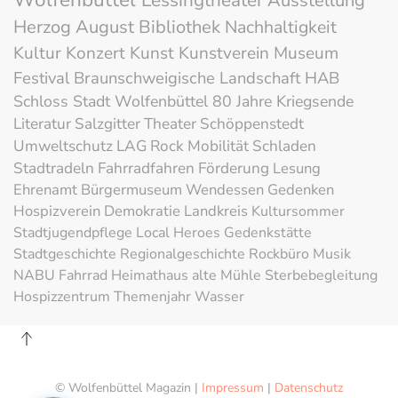
Lessingtheater
Ausstellung
Herzog August Bibliothek
Nachhaltigkeit
Kultur
Konzert
Kunst
Kunstverein
Museum
Festival
Braunschweigische Landschaft
HAB
Schloss
Stadt Wolfenbüttel
80 Jahre Kriegsende
Literatur
Salzgitter
Theater
Schöppenstedt
Umweltschutz
LAG Rock
Mobilität
Schladen
Stadtradeln
Fahrradfahren
Förderung
Lesung
Ehrenamt
Bürgermuseum
Wendessen
Gedenken
Hospizverein
Demokratie
Landkreis
Kultursommer
Stadtjugendpflege
Local Heroes
Gedenkstätte
Stadtgeschichte
Regionalgeschichte
Rockbüro
Musik
NABU
Fahrrad
Heimathaus alte Mühle
Sterbebegleitung
Hospizzentrum
Themenjahr Wasser
© Wolfenbüttel Magazin |
Impressum
|
Datenschutz