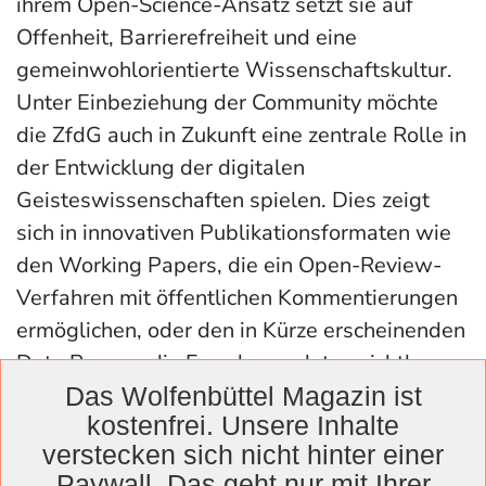
ihrem Open-Science-Ansatz setzt sie auf
Offenheit, Barrierefreiheit und eine
gemeinwohlorientierte Wissenschaftskultur.
Unter Einbeziehung der Community möchte
die ZfdG auch in Zukunft eine zentrale Rolle in
der Entwicklung der digitalen
Geisteswissenschaften spielen. Dies zeigt
sich in innovativen Publikationsformaten wie
den Working Papers, die ein Open-Review-
Verfahren mit öffentlichen Kommentierungen
ermöglichen, oder den in Kürze erscheinenden
Data Papers, die Forschungsdaten sichtbarer
und nutzbarer machen. Darüber hinaus
Das Wolfenbüttel Magazin ist
kostenfrei. Unsere Inhalte
engagiert sich die Zeitschrift in verschiedenen
verstecken sich nicht hinter einer
Open-Science- und Open-Access-Projekten,
Paywall. Das geht nur mit Ihrer