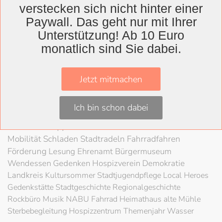
verstecken sich nicht hinter einer
Wolfenbüttel
Paywall. Das geht nur mit Ihrer
Landkreis
Unterstützung! Ab 10 Euro
monatlich sind Sie dabei.
Wolfenbüttel
Lessingtheater
Ausstellung
Herzog August Bibliothek
Nachhaltigkeit
Kultur
Jetzt mitmachen
Konzert
Kunst
Kunstverein
Museum
Festival
Braunschweigische Landschaft
HAB
Schloss
Stadt
Ich bin schon dabei
Wolfenbüttel
80 Jahre Kriegsende
Literatur
Salzgitter
Theater
Schöppenstedt
Umweltschutz
LAG Rock
Mobilität
Schladen
Stadtradeln
Fahrradfahren
Förderung
Lesung
Ehrenamt
Bürgermuseum
Wendessen
Gedenken
Hospizverein
Demokratie
Landkreis
Kultursommer
Stadtjugendpflege
Local Heroes
Gedenkstätte
Stadtgeschichte
Regionalgeschichte
Rockbüro
Musik
NABU
Fahrrad
Heimathaus alte Mühle
Sterbebegleitung
Hospizzentrum
Themenjahr Wasser