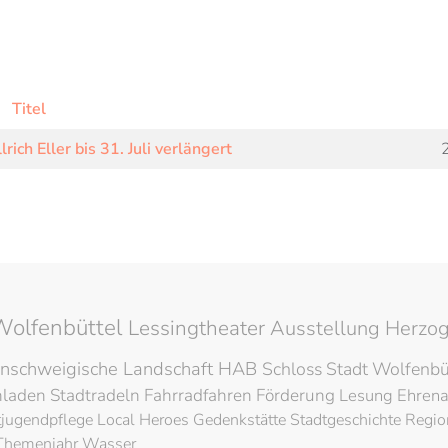
Titel
rich Eller bis 31. Juli verlängert
Wolfenbüttel
Lessingtheater
Ausstellung
Herzog
nschweigische Landschaft
HAB
Schloss
Stadt Wolfenbü
hladen
Stadtradeln
Fahrradfahren
Förderung
Lesung
Ehren
tjugendpflege
Local Heroes
Gedenkstätte
Stadtgeschichte
Regio
Themenjahr Wasser