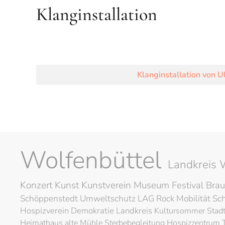
Klanginstallation
Klanginstallation von Ull
Wolfenbüttel
Landkreis 
Konzert
Kunst
Kunstverein
Museum
Festival
Brau
Schöppenstedt
Umweltschutz
LAG Rock
Mobilität
Sc
Hospizverein
Demokratie
Landkreis
Kultursommer
Stad
Heimathaus alte Mühle
Sterbebegleitung
Hospizzentrum