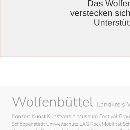
Das Wolfen
Engagement
verstecken sich
Unterstüt
Bunte Sole 
Volzum gewinnt Kreiswe
Wolfenbüttel
Landkreis 
Konzert
Kunst
Kunstverein
Museum
Festival
Brau
Schöppenstedt
Umweltschutz
LAG Rock
Mobilität
Sc