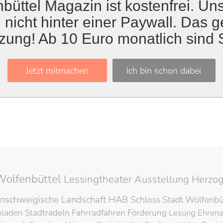
büttel Magazin ist kostenfrei. Uns
 nicht hinter einer Paywall. Das ge
zung! Ab 10 Euro monatlich sind 
Titel
Jetzt mitmachen
Ich bin schon dabei
für die Ostertalschule
ttbewerb „Unser Dorf hat Zukunft“
Wolfenbüttel
Lessingtheater
Ausstellung
Herzog
nschweigische Landschaft
HAB
Schloss
Stadt Wolfenbü
hladen
Stadtradeln
Fahrradfahren
Förderung
Lesung
Ehren