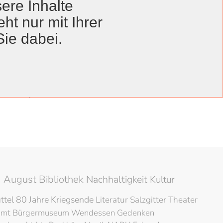
ere Inhalte
ht nur mit Ihrer
Sie dabei.
Anzeige #
Veröffentlichungsdatum
14. Oktober 2024
04. September 2024
 August Bibliothek
Nachhaltigkeit
Kultur
ttel
80 Jahre Kriegsende
Literatur
Salzgitter
Theater
amt
Bürgermuseum
Wendessen
Gedenken