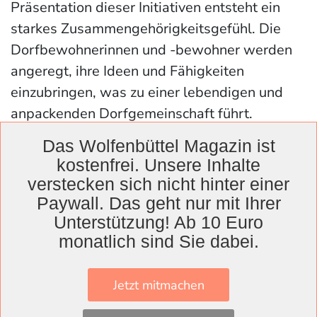
Präsentation dieser Initiativen entsteht ein
starkes Zusammengehörigkeitsgefühl. Die
Dorfbewohnerinnen und -bewohner werden
angeregt, ihre Ideen und Fähigkeiten
einzubringen, was zu einer lebendigen und
anpackenden Dorfgemeinschaft führt.
Das Wolfenbüttel Magazin ist
Darüber hinaus bietet der Wettbewerb eine
kostenfrei. Unsere Inhalte
wertvolle Plattform, um die Erfolge und
verstecken sich nicht hinter einer
Anstrengungen der Dorfgemeinschaften zu
Paywall. Das geht nur mit Ihrer
würdigen.
Unterstützung! Ab 10 Euro
monatlich sind Sie dabei.
„Insgesamt zeigt der Wettbewerb, wie
wichtig bürgerschaftliches Engagement für
Jetzt mitmachen
die Dörfer und die nachhaltige Entwicklung
ländlicher Räume auch bei uns im Landkreis