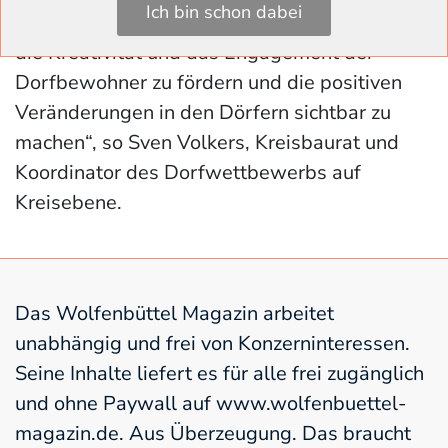
Ich bin schon dabei
ist. Er bietet eine hervorragende Möglichkeit,
die Kreativität und das Engagement der
Dorfbewohner zu fördern und die positiven
Veränderungen in den Dörfern sichtbar zu
machen“, so Sven Volkers, Kreisbaurat und
Koordinator des Dorfwettbewerbs auf
Kreisebene.
Das Wolfenbüttel Magazin arbeitet
unabhängig und frei von Konzerninteressen.
Seine Inhalte liefert es für alle frei zugänglich
und ohne Paywall auf www.wolfenbuettel-
magazin.de. Aus Überzeugung. Das braucht