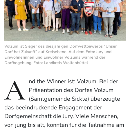
Volzum ist Sieger des diesjährigen Dorfwettbewerbs “Unser
Dorf hat Zukunft” auf Kreisebene. Auf dem Foto: Jury und
Einwohnerinnen und Einwohner Volzums während der
Dorfbegehung. Foto: Landkreis Wolfenbüttel
A
nd the Winner ist: Volzum. Bei der
Präsentation des Dorfes Volzum
(Samtgemeinde Sickte) überzeugte
das beeindruckende Engagement der
Dorfgemeinschaft die Jury. Viele Menschen,
von jung bis alt, konnten für die Teilnahme am