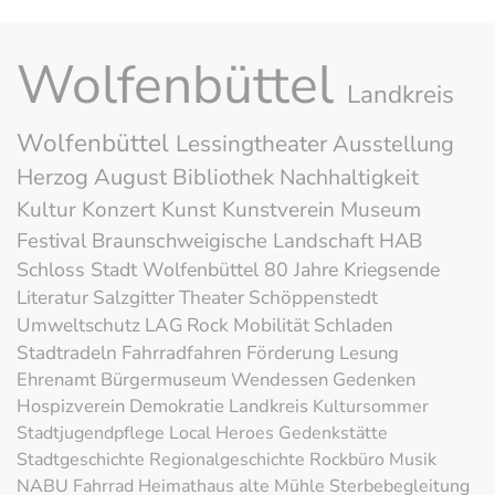
Wolfenbüttel
Landkreis
Wolfenbüttel
Lessingtheater
Ausstellung
Herzog August Bibliothek
Nachhaltigkeit
Kultur
Konzert
Kunst
Kunstverein
Museum
Festival
Braunschweigische Landschaft
HAB
Schloss
Stadt Wolfenbüttel
80 Jahre Kriegsende
Literatur
Salzgitter
Theater
Schöppenstedt
Umweltschutz
LAG Rock
Mobilität
Schladen
Stadtradeln
Fahrradfahren
Förderung
Lesung
Ehrenamt
Bürgermuseum
Wendessen
Gedenken
Hospizverein
Demokratie
Landkreis
Kultursommer
Stadtjugendpflege
Local Heroes
Gedenkstätte
Stadtgeschichte
Regionalgeschichte
Rockbüro
Musik
NABU
Fahrrad
Heimathaus alte Mühle
Sterbebegleitung