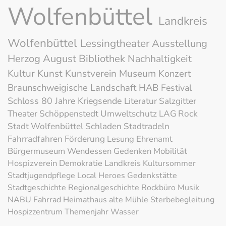
Wolfenbüttel
Landkreis
Wolfenbüttel
Lessingtheater
Ausstellung
Herzog August Bibliothek
Nachhaltigkeit
Kultur
Kunst
Kunstverein
Museum
Konzert
Braunschweigische Landschaft
HAB
Festival
Schloss
80 Jahre Kriegsende
Literatur
Salzgitter
Theater
Schöppenstedt
Umweltschutz
LAG Rock
Stadt Wolfenbüttel
Schladen
Stadtradeln
Fahrradfahren
Förderung
Lesung
Ehrenamt
Bürgermuseum
Wendessen
Gedenken
Mobilität
Hospizverein
Demokratie
Landkreis
Kultursommer
Stadtjugendpflege
Local Heroes
Gedenkstätte
Stadtgeschichte
Regionalgeschichte
Rockbüro
Musik
NABU
Fahrrad
Heimathaus alte Mühle
Sterbebegleitung
Hospizzentrum
Themenjahr Wasser