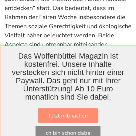
entdecken“ statt. Das bedeutet, dass im
Rahmen der Fairen Woche insbesondere die
Themen soziale Gerechtigkeit und ökologische
Vielfalt näher beleuchtet werden. Beide
Aspekte sind untrennbar miteinander
verbunden und stehen für eine lebenswerte
Das Wolfenbüttel Magazin ist
und nachhaltige Zukunft.
kostenfrei. Unsere Inhalte
verstecken sich nicht hinter einer
Paywall. Das geht nur mit Ihrer
Unterstützung! Ab 10 Euro
Das Wolfenbüttel Magazin arbeitet
monatlich sind Sie dabei.
unabhängig und frei von Konzerninteressen.
Seine Inhalte liefert es für alle frei zugänglich
Jetzt mitmachen
und ohne Paywall auf www.wolfenbuettel-
magazin.de. Aus Überzeugung. Das braucht
Ich bin schon dabei