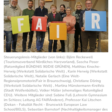
Steuerungskreis-Mitglieder (von links): Björn Reckewell
(Tourismusverband Nördliches Harzvorland), Sascha Poser
(Ratsmitglied BÜNDNIS 90/DIE GRÜNEN), Matthias Knoche-
Herwig (Werkstatt Solidarische Welt) , Karin Herwig (Werkstatt
Solidarische Welt), Natalie Gerlach (Eine Welt-
Regionalpromotorin/Fair in Braunschweig), Christiane Döring
(Werkstatt Solidarische Welt) , Martina Münstermann-Kreifels
(Stadt Wolfenbüttel), Volker Müller (ehemaliges Ratsmitglied
CDU). Weitere Mitglieder sind: Sabine Fuß (Lehrerin Gymnasium
im Schloss; Leitung AG FAIRÄnderer), Professor Kai Litschen
(Dekan - Fakultät Recht - Brunswick European Law
School/BELS), Sebastian Barnstorf (Nachhaltigkeitsmanager des