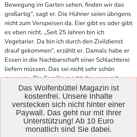
Bewegung im Garten sehen, finden wir das
großartig“, sagt er. Die Hühner seien übrigens
nicht zum Verspeisen da. Eier gibt es oder gibt
es eben nicht. „
Seit 25 Jahren bin ich
Vegetarier. Da bin ich durch den Zivildienst
drauf gekommen“, erzählt er. Damals habe er
Essen in die Nachbarschaft einer Schlachterei
liefern müssen.
Das sei nicht sehr schön
gewesen.
Die Familie macht das gern mit,
wolle möglichst unabhängig von fossilen
Das Wolfenbüttel Magazin ist
kostenfrei. Unsere Inhalte
Brennstoffen sein.
In einem nächsten Schritt
verstecken sich nicht hinter einer
auch in Mobilitätsfragen: Ein E-Auto ist
Paywall. Das geht nur mit Ihrer
geplant, das mit dem selbst erzeugten Strom
Unterstützung! Ab 10 Euro
betrieben werden soll.
monatlich sind Sie dabei.