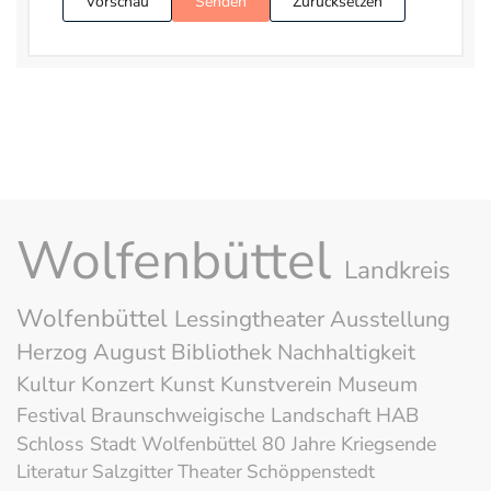
Vorschau
Senden
Zurücksetzen
Wolfenbüttel
Landkreis
Wolfenbüttel
Lessingtheater
Ausstellung
Herzog August Bibliothek
Nachhaltigkeit
Kultur
Konzert
Kunst
Kunstverein
Museum
Festival
Braunschweigische Landschaft
HAB
Schloss
Stadt Wolfenbüttel
80 Jahre Kriegsende
Literatur
Salzgitter
Theater
Schöppenstedt