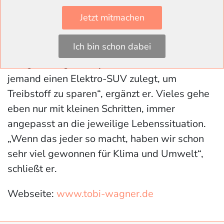
Sieht Wagner sich selbst als Vorbild? „Ich
Jetzt mitmachen
würde sagen, nein“, entgegnet er. „Wenn
Menschen mit niedrigem Einkommen trotzdem
Ich bin schon dabei
fair gehandelte Bioprodukte kaufen, finde ich
das großartig. Mehr jedenfalls, als wenn sich
jemand einen Elektro-SUV zulegt, um
Treibstoff zu sparen“, ergänzt er. Vieles gehe
eben nur mit kleinen Schritten, immer
angepasst an die jeweilige Lebenssituation.
„Wenn das jeder so macht, haben wir schon
sehr viel gewonnen für Klima und Umwelt“,
schließt er.
Webseite:
www.tobi-wagner.de