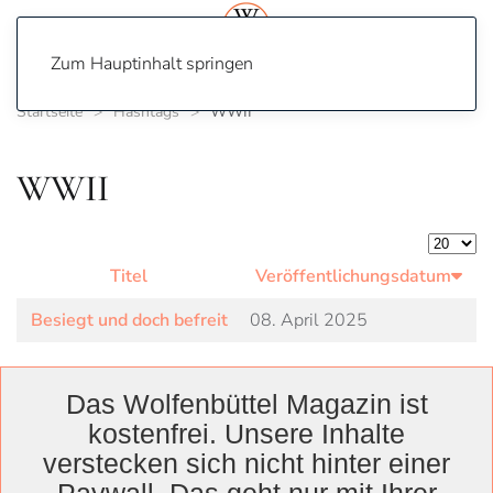
Zum Hauptinhalt springen
Startseite
Hashtags
WWII
WWII
Anzeige
Titel
Veröffentlichungsdatum
Besiegt und doch befreit
08. April 2025
Das Wolfenbüttel Magazin ist
kostenfrei. Unsere Inhalte
Wolfenbüttel
verstecken sich nicht hinter einer
Landkreis