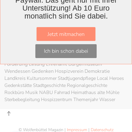
Paywall. Das geht nur mit Ihrer
Wolfenbüttel
Unterstützung! Ab 10 Euro
Lessingtheater
Ausstellung
monatlich sind Sie dabei.
Herzog August Bibliothek
Nachhaltigkeit
Kultur
Konzert
Kunst
Kunstverein
Museum
Festival
Braunschweigische Landschaft
HAB
Jetzt mitmachen
Schloss
Stadt
Wolfenbüttel
80 Jahre Kriegsende
Literatur
Salzgitter
Theater
Schöppenstedt
Umweltschutz
LAG Rock
Ich bin schon dabei
Mobilität
Schladen
Stadtradeln
Fahrradfahren
Förderung
Lesung
Ehrenamt
Bürgermuseum
Wendessen
Gedenken
Hospizverein
Demokratie
Landkreis
Kultursommer
Stadtjugendpflege
Local Heroes
Gedenkstätte
Stadtgeschichte
Regionalgeschichte
Rockbüro
Musik
NABU
Fahrrad
Heimathaus alte Mühle
Sterbebegleitung
Hospizzentrum
Themenjahr Wasser
© Wolfenbüttel Magazin |
Impressum
|
Datenschutz