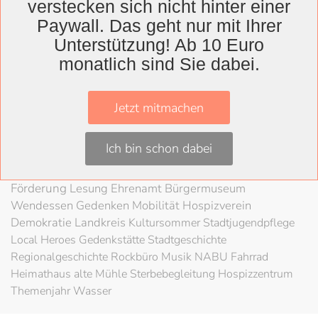
Wolfenbüttel
verstecken sich nicht hinter einer
Landkreis
Paywall. Das geht nur mit Ihrer
Unterstützung! Ab 10 Euro
Wolfenbüttel
Lessingtheater
Ausstellung
monatlich sind Sie dabei.
Herzog August Bibliothek
Nachhaltigkeit
Kultur
Konzert
Kunst
Kunstverein
Museum
Festival
Jetzt mitmachen
Braunschweigische Landschaft
HAB
Schloss
80
Jahre Kriegsende
Literatur
Salzgitter
Theater
Ich bin schon dabei
Schöppenstedt
Umweltschutz
LAG Rock
Stadt
Wolfenbüttel
Schladen
Stadtradeln
Fahrradfahren
Förderung
Lesung
Ehrenamt
Bürgermuseum
Wendessen
Gedenken
Mobilität
Hospizverein
Demokratie
Landkreis
Kultursommer
Stadtjugendpflege
Local Heroes
Gedenkstätte
Stadtgeschichte
Regionalgeschichte
Rockbüro
Musik
NABU
Fahrrad
Heimathaus alte Mühle
Sterbebegleitung
Hospizzentrum
Themenjahr Wasser