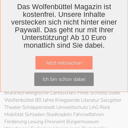
Ticket To Heaven: Pia vom
05. April 2024
Das Wolfenbüttel Magazin ist
Ende im Kunstverein
kostenfrei. Unsere Inhalte
Wolfenbüttel
verstecken sich nicht hinter einer
Paywall. Das geht nur mit Ihrer
Unterstützung! Ab 10 Euro
monatlich sind Sie dabei.
Wolfenbüttel
Landkreis
Jetzt mitmachen
Wolfenbüttel
Lessingtheater
Ausstellung
Herzog August Bibliothek
Nachhaltigkeit
Kultur
Ich bin schon dabei
Konzert
Kunst
Kunstverein
Museum
Festival
Braunschweigische Landschaft
HAB
Schloss
Stadt
Wolfenbüttel
80 Jahre Kriegsende
Literatur
Salzgitter
Theater
Schöppenstedt
Umweltschutz
LAG Rock
Mobilität
Schladen
Stadtradeln
Fahrradfahren
Förderung
Lesung
Ehrenamt
Bürgermuseum