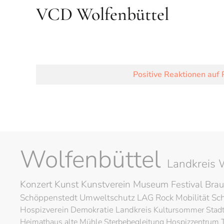
VCD Wolfenbüttel
Positive Reaktionen auf
Wolfenbüttel
Landkreis 
Konzert
Kunst
Kunstverein
Museum
Festival
Brau
Schöppenstedt
Umweltschutz
LAG Rock
Mobilität
Sc
Hospizverein
Demokratie
Landkreis
Kultursommer
Stad
Heimathaus alte Mühle
Sterbebegleitung
Hospizzentrum