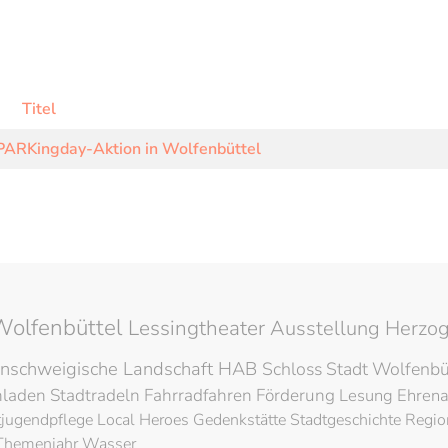
Titel
 PARKingday-Aktion in Wolfenbüttel
Wolfenbüttel
Lessingtheater
Ausstellung
Herzog
nschweigische Landschaft
HAB
Schloss
Stadt Wolfenbü
hladen
Stadtradeln
Fahrradfahren
Förderung
Lesung
Ehren
tjugendpflege
Local Heroes
Gedenkstätte
Stadtgeschichte
Regio
Themenjahr Wasser