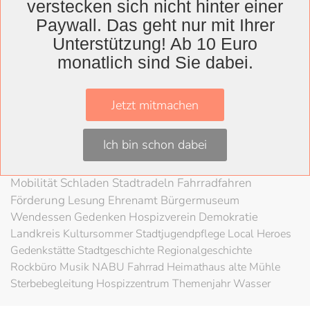
verstecken sich nicht hinter einer
Wolfenbüttel
Paywall. Das geht nur mit Ihrer
Landkreis
Unterstützung! Ab 10 Euro
monatlich sind Sie dabei.
Wolfenbüttel
Lessingtheater
Ausstellung
Herzog August Bibliothek
Nachhaltigkeit
Kultur
Jetzt mitmachen
Konzert
Kunst
Kunstverein
Museum
Festival
Braunschweigische Landschaft
HAB
Schloss
Stadt
Ich bin schon dabei
Wolfenbüttel
80 Jahre Kriegsende
Literatur
Salzgitter
Theater
Schöppenstedt
Umweltschutz
LAG Rock
Mobilität
Schladen
Stadtradeln
Fahrradfahren
Förderung
Lesung
Ehrenamt
Bürgermuseum
Wendessen
Gedenken
Hospizverein
Demokratie
Landkreis
Kultursommer
Stadtjugendpflege
Local Heroes
Gedenkstätte
Stadtgeschichte
Regionalgeschichte
Rockbüro
Musik
NABU
Fahrrad
Heimathaus alte Mühle
Sterbebegleitung
Hospizzentrum
Themenjahr Wasser