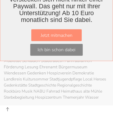
Wolfenbüttel
Paywall. Das geht nur mit Ihrer
Landkreis
Unterstützung! Ab 10 Euro
Wolfenbüttel
Lessingtheater
Ausstellung
monatlich sind Sie dabei.
Herzog August Bibliothek
Nachhaltigkeit
Kultur
Konzert
Kunst
Kunstverein
Museum
Festival
Jetzt mitmachen
Braunschweigische Landschaft
HAB
Schloss
Stadt
Wolfenbüttel
80 Jahre Kriegsende
Literatur
Salzgitter
Ich bin schon dabei
Theater
Schöppenstedt
Umweltschutz
LAG Rock
Mobilität
Schladen
Stadtradeln
Fahrradfahren
Förderung
Lesung
Ehrenamt
Bürgermuseum
Wendessen
Gedenken
Hospizverein
Demokratie
Landkreis
Kultursommer
Stadtjugendpflege
Local Heroes
Gedenkstätte
Stadtgeschichte
Regionalgeschichte
Rockbüro
Musik
NABU
Fahrrad
Heimathaus alte Mühle
Sterbebegleitung
Hospizzentrum
Themenjahr Wasser