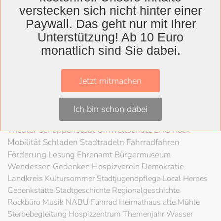
verstecken sich nicht hinter einer
Paywall. Das geht nur mit Ihrer
Wolfenbüttel
Unterstützung! Ab 10 Euro
Landkreis
monatlich sind Sie dabei.
Wolfenbüttel
Lessingtheater
Ausstellung
Herzog August Bibliothek
Nachhaltigkeit
Kultur
Jetzt mitmachen
Konzert
Kunst
Kunstverein
Museum
Festival
Braunschweigische Landschaft
HAB
Schloss
Stadt
Ich bin schon dabei
Wolfenbüttel
80 Jahre Kriegsende
Literatur
Salzgitter
Theater
Schöppenstedt
Umweltschutz
LAG Rock
Mobilität
Schladen
Stadtradeln
Fahrradfahren
Förderung
Lesung
Ehrenamt
Bürgermuseum
Wendessen
Gedenken
Hospizverein
Demokratie
Landkreis
Kultursommer
Stadtjugendpflege
Local Heroes
Gedenkstätte
Stadtgeschichte
Regionalgeschichte
Rockbüro
Musik
NABU
Fahrrad
Heimathaus alte Mühle
Sterbebegleitung
Hospizzentrum
Themenjahr Wasser