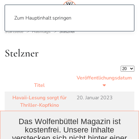
Zum Hauptinhalt springen
Startseite
Hashtags
Stelzner
Stelzner
Anzeige
Veröffentlichungsdatum
Titel
Havaii-Lesung sorgt für
20. Januar 2023
Thriller-Kopfkino
Das Wolfenbüttel Magazin ist
kostenfrei. Unsere Inhalte
verstecken sich nicht hinter einer