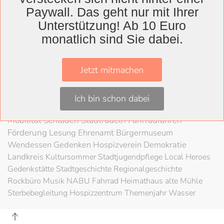
Wolfenbüttel
Paywall. Das geht nur mit Ihrer
Landkreis
Unterstützung! Ab 10 Euro
Wolfenbüttel
Lessingtheater
Ausstellung
monatlich sind Sie dabei.
Herzog August Bibliothek
Nachhaltigkeit
Kultur
Konzert
Kunst
Kunstverein
Museum
Festival
Jetzt mitmachen
Braunschweigische Landschaft
HAB
Schloss
Stadt
Wolfenbüttel
80 Jahre Kriegsende
Literatur
Salzgitter
Ich bin schon dabei
Theater
Schöppenstedt
Umweltschutz
LAG Rock
Mobilität
Schladen
Stadtradeln
Fahrradfahren
Förderung
Lesung
Ehrenamt
Bürgermuseum
Wendessen
Gedenken
Hospizverein
Demokratie
Landkreis
Kultursommer
Stadtjugendpflege
Local Heroes
Gedenkstätte
Stadtgeschichte
Regionalgeschichte
Rockbüro
Musik
NABU
Fahrrad
Heimathaus alte Mühle
Sterbebegleitung
Hospizzentrum
Themenjahr Wasser