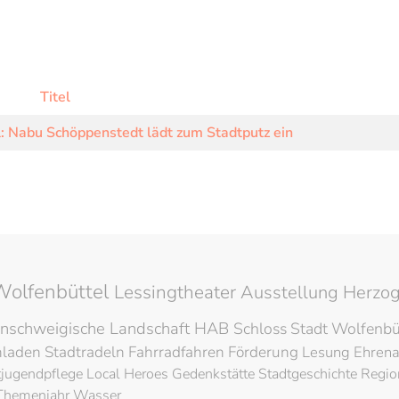
Titel
 Nabu Schöppenstedt lädt zum Stadtputz ein
Wolfenbüttel
Lessingtheater
Ausstellung
Herzog
nschweigische Landschaft
HAB
Schloss
Stadt Wolfenbü
hladen
Stadtradeln
Fahrradfahren
Förderung
Lesung
Ehren
tjugendpflege
Local Heroes
Gedenkstätte
Stadtgeschichte
Regio
Themenjahr Wasser