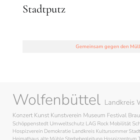
Stadtputz
Gemeinsam gegen den Müll:
Wolfenbüttel
Landkreis 
Konzert
Kunst
Kunstverein
Museum
Festival
Brau
Schöppenstedt
Umweltschutz
LAG Rock
Mobilität
Sc
Hospizverein
Demokratie
Landkreis
Kultursommer
Stad
Heimathaus alte Mühle
Sterbebegleitung
Hospizzentrum