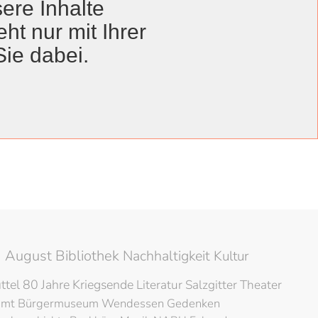
ere Inhalte
ht nur mit Ihrer
Sie dabei.
Anzeige #
Veröffentlichungsdatum
19. März 2025
14. März 2025
 August Bibliothek
Nachhaltigkeit
Kultur
ttel
80 Jahre Kriegsende
Literatur
Salzgitter
Theater
amt
Bürgermuseum
Wendessen
Gedenken