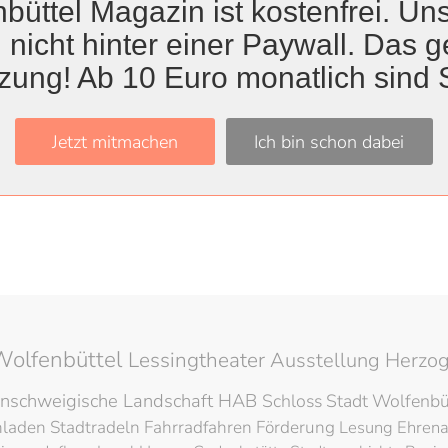
büttel Magazin ist kostenfrei. Uns
 nicht hinter einer Paywall. Das ge
zung! Ab 10 Euro monatlich sind 
Titel
Jetzt mitmachen
Ich bin schon dabei
 17. Kinder- und Jugendbuchwoche
cken: Die Nacht der Bibliotheken
Wolfenbüttel
Lessingtheater
Ausstellung
Herzog
nschweigische Landschaft
HAB
Schloss
Stadt Wolfenbü
hladen
Stadtradeln
Fahrradfahren
Förderung
Lesung
Ehren