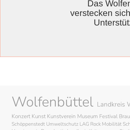
Das Wolfen
Stadtbücherei
verstecken sich
Unterstüt
Am 24. März startet die
Wissen, Teilen, Entde
Wolfenbüttel
Landkreis 
Konzert
Kunst
Kunstverein
Museum
Festival
Brau
Schöppenstedt
Umweltschutz
LAG Rock
Mobilität
Sc