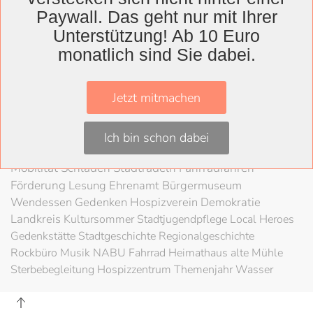
Wolfenbüttel
Paywall. Das geht nur mit Ihrer
Landkreis
Unterstützung! Ab 10 Euro
Wolfenbüttel
Lessingtheater
Ausstellung
monatlich sind Sie dabei.
Herzog August Bibliothek
Nachhaltigkeit
Kultur
Konzert
Kunst
Kunstverein
Museum
Festival
Jetzt mitmachen
Braunschweigische Landschaft
HAB
Schloss
Stadt
Wolfenbüttel
80 Jahre Kriegsende
Literatur
Salzgitter
Ich bin schon dabei
Theater
Schöppenstedt
Umweltschutz
LAG Rock
Mobilität
Schladen
Stadtradeln
Fahrradfahren
Förderung
Lesung
Ehrenamt
Bürgermuseum
Wendessen
Gedenken
Hospizverein
Demokratie
Landkreis
Kultursommer
Stadtjugendpflege
Local Heroes
Gedenkstätte
Stadtgeschichte
Regionalgeschichte
Rockbüro
Musik
NABU
Fahrrad
Heimathaus alte Mühle
Sterbebegleitung
Hospizzentrum
Themenjahr Wasser