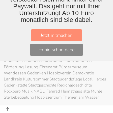
Wolfenbüttel
Paywall. Das geht nur mit Ihrer
Landkreis
Unterstützung! Ab 10 Euro
Wolfenbüttel
Lessingtheater
Ausstellung
monatlich sind Sie dabei.
Herzog August Bibliothek
Nachhaltigkeit
Kultur
Konzert
Kunst
Kunstverein
Museum
Festival
Jetzt mitmachen
Braunschweigische Landschaft
HAB
Schloss
Stadt
Wolfenbüttel
80 Jahre Kriegsende
Literatur
Salzgitter
Ich bin schon dabei
Theater
Schöppenstedt
Umweltschutz
LAG Rock
Mobilität
Schladen
Stadtradeln
Fahrradfahren
Förderung
Lesung
Ehrenamt
Bürgermuseum
Wendessen
Gedenken
Hospizverein
Demokratie
Landkreis
Kultursommer
Stadtjugendpflege
Local Heroes
Gedenkstätte
Stadtgeschichte
Regionalgeschichte
Rockbüro
Musik
NABU
Fahrrad
Heimathaus alte Mühle
Sterbebegleitung
Hospizzentrum
Themenjahr Wasser