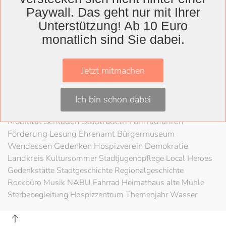
Wolfenbüttel
Paywall. Das geht nur mit Ihrer
Landkreis
Unterstützung! Ab 10 Euro
Wolfenbüttel
Lessingtheater
Ausstellung
monatlich sind Sie dabei.
Herzog August Bibliothek
Nachhaltigkeit
Kultur
Konzert
Kunst
Kunstverein
Museum
Festival
Jetzt mitmachen
Braunschweigische Landschaft
HAB
Schloss
Stadt
Wolfenbüttel
80 Jahre Kriegsende
Literatur
Salzgitter
Ich bin schon dabei
Theater
Schöppenstedt
Umweltschutz
LAG Rock
Mobilität
Schladen
Stadtradeln
Fahrradfahren
Förderung
Lesung
Ehrenamt
Bürgermuseum
Wendessen
Gedenken
Hospizverein
Demokratie
Landkreis
Kultursommer
Stadtjugendpflege
Local Heroes
Gedenkstätte
Stadtgeschichte
Regionalgeschichte
Rockbüro
Musik
NABU
Fahrrad
Heimathaus alte Mühle
Sterbebegleitung
Hospizzentrum
Themenjahr Wasser