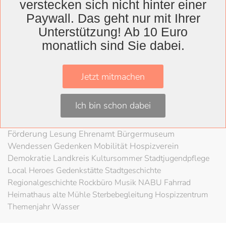
Wolfenbüttel
verstecken sich nicht hinter einer
Landkreis
Paywall. Das geht nur mit Ihrer
Unterstützung! Ab 10 Euro
Wolfenbüttel
Lessingtheater
Ausstellung
monatlich sind Sie dabei.
Herzog August Bibliothek
Nachhaltigkeit
Kultur
Konzert
Kunst
Kunstverein
Museum
Festival
Jetzt mitmachen
Braunschweigische Landschaft
HAB
Schloss
80
Jahre Kriegsende
Literatur
Salzgitter
Theater
Ich bin schon dabei
Schöppenstedt
Umweltschutz
LAG Rock
Stadt
Wolfenbüttel
Schladen
Stadtradeln
Fahrradfahren
Förderung
Lesung
Ehrenamt
Bürgermuseum
Wendessen
Gedenken
Mobilität
Hospizverein
Demokratie
Landkreis
Kultursommer
Stadtjugendpflege
Local Heroes
Gedenkstätte
Stadtgeschichte
Regionalgeschichte
Rockbüro
Musik
NABU
Fahrrad
Heimathaus alte Mühle
Sterbebegleitung
Hospizzentrum
Themenjahr Wasser