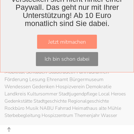
Wolfenbüttel
Paywall. Das geht nur mit Ihrer
Landkreis
Unterstützung! Ab 10 Euro
Wolfenbüttel
Lessingtheater
Ausstellung
monatlich sind Sie dabei.
Herzog August Bibliothek
Nachhaltigkeit
Kultur
Konzert
Kunst
Kunstverein
Museum
Festival
Jetzt mitmachen
Braunschweigische Landschaft
HAB
Schloss
Stadt
Wolfenbüttel
80 Jahre Kriegsende
Literatur
Salzgitter
Ich bin schon dabei
Theater
Schöppenstedt
Umweltschutz
LAG Rock
Mobilität
Schladen
Stadtradeln
Fahrradfahren
Förderung
Lesung
Ehrenamt
Bürgermuseum
Wendessen
Gedenken
Hospizverein
Demokratie
Landkreis
Kultursommer
Stadtjugendpflege
Local Heroes
Gedenkstätte
Stadtgeschichte
Regionalgeschichte
Rockbüro
Musik
NABU
Fahrrad
Heimathaus alte Mühle
Sterbebegleitung
Hospizzentrum
Themenjahr Wasser