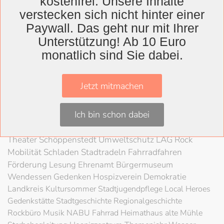
kostenfrei. Unsere Inhalte
verstecken sich nicht hinter einer
Paywall. Das geht nur mit Ihrer
Wolfenbüttel
Unterstützung! Ab 10 Euro
Landkreis
monatlich sind Sie dabei.
Wolfenbüttel
Lessingtheater
Ausstellung
Herzog August Bibliothek
Nachhaltigkeit
Kultur
Jetzt mitmachen
Konzert
Kunst
Kunstverein
Museum
Festival
Braunschweigische Landschaft
HAB
Schloss
Stadt
Ich bin schon dabei
Wolfenbüttel
80 Jahre Kriegsende
Literatur
Salzgitter
Theater
Schöppenstedt
Umweltschutz
LAG Rock
Mobilität
Schladen
Stadtradeln
Fahrradfahren
Förderung
Lesung
Ehrenamt
Bürgermuseum
Wendessen
Gedenken
Hospizverein
Demokratie
Landkreis
Kultursommer
Stadtjugendpflege
Local Heroes
Gedenkstätte
Stadtgeschichte
Regionalgeschichte
Rockbüro
Musik
NABU
Fahrrad
Heimathaus alte Mühle