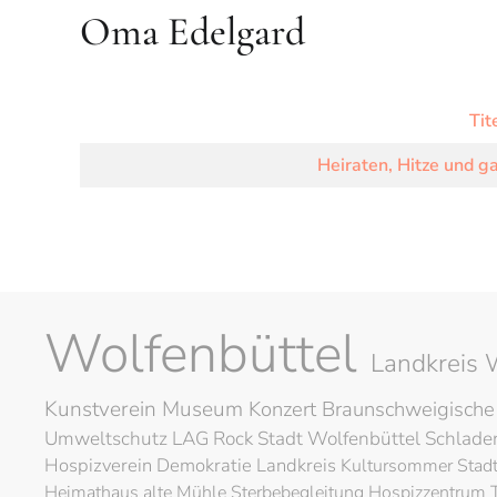
Oma Edelgard
Tit
Heiraten, Hitze und g
Wolfenbüttel
Landkreis 
Kunstverein
Museum
Konzert
Braunschweigische
Umweltschutz
LAG Rock
Stadt Wolfenbüttel
Schlad
Hospizverein
Demokratie
Landkreis
Kultursommer
Stad
Heimathaus alte Mühle
Sterbebegleitung
Hospizzentrum