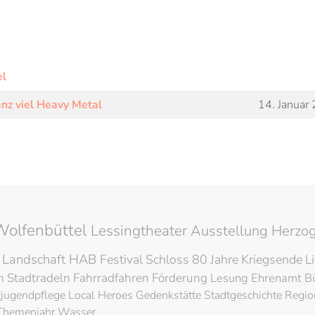
el
anz viel Heavy Metal
14. Januar
Wolfenbüttel
Lessingtheater
Ausstellung
Herzog
 Landschaft
HAB
Festival
Schloss
80 Jahre Kriegsende
L
en
Stadtradeln
Fahrradfahren
Förderung
Lesung
Ehrenamt
B
tjugendpflege
Local Heroes
Gedenkstätte
Stadtgeschichte
Regio
Themenjahr Wasser