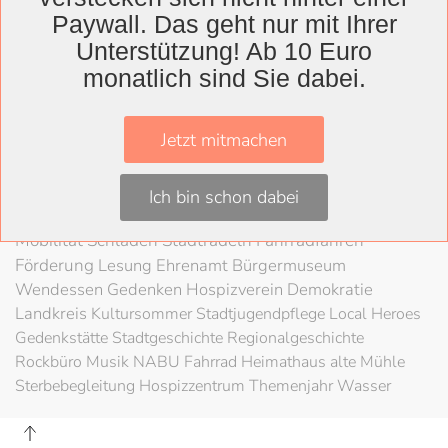
Wolfenbüttel
Paywall. Das geht nur mit Ihrer
Landkreis
Unterstützung! Ab 10 Euro
Wolfenbüttel
Lessingtheater
Ausstellung
monatlich sind Sie dabei.
Herzog August Bibliothek
Nachhaltigkeit
Kultur
Konzert
Kunst
Kunstverein
Museum
Festival
Jetzt mitmachen
Braunschweigische Landschaft
HAB
Schloss
Stadt
Wolfenbüttel
80 Jahre Kriegsende
Literatur
Salzgitter
Ich bin schon dabei
Theater
Schöppenstedt
Umweltschutz
LAG Rock
Mobilität
Schladen
Stadtradeln
Fahrradfahren
Förderung
Lesung
Ehrenamt
Bürgermuseum
Wendessen
Gedenken
Hospizverein
Demokratie
Landkreis
Kultursommer
Stadtjugendpflege
Local Heroes
Gedenkstätte
Stadtgeschichte
Regionalgeschichte
Rockbüro
Musik
NABU
Fahrrad
Heimathaus alte Mühle
Sterbebegleitung
Hospizzentrum
Themenjahr Wasser