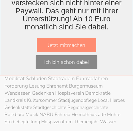
verstecken sich nicht hinter einer
Wolfenbüttel
Paywall. Das geht nur mit Ihrer
Landkreis
Unterstützung! Ab 10 Euro
monatlich sind Sie dabei.
Wolfenbüttel
Lessingtheater
Ausstellung
Herzog August Bibliothek
Nachhaltigkeit
Kultur
Jetzt mitmachen
Konzert
Kunst
Kunstverein
Museum
Festival
Braunschweigische Landschaft
HAB
Schloss
Stadt
Ich bin schon dabei
Wolfenbüttel
80 Jahre Kriegsende
Literatur
Salzgitter
Theater
Schöppenstedt
Umweltschutz
LAG Rock
Mobilität
Schladen
Stadtradeln
Fahrradfahren
Förderung
Lesung
Ehrenamt
Bürgermuseum
Wendessen
Gedenken
Hospizverein
Demokratie
Landkreis
Kultursommer
Stadtjugendpflege
Local Heroes
Gedenkstätte
Stadtgeschichte
Regionalgeschichte
Rockbüro
Musik
NABU
Fahrrad
Heimathaus alte Mühle
Sterbebegleitung
Hospizzentrum
Themenjahr Wasser