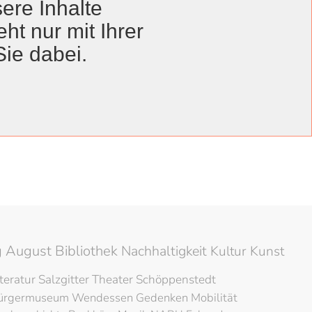
ere Inhalte
ht nur mit Ihrer
Sie dabei.
Anzeige #
Veröffentlichungsdatum
06. Mai 2024
10. März 2023
 August Bibliothek
Nachhaltigkeit
Kultur
Kunst
iteratur
Salzgitter
Theater
Schöppenstedt
ürgermuseum
Wendessen
Gedenken
Mobilität