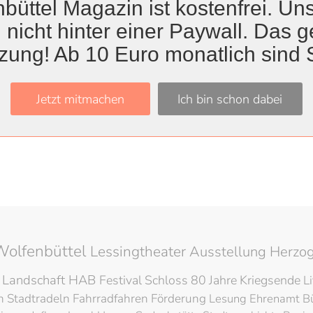
büttel Magazin ist kostenfrei. Uns
 nicht hinter einer Paywall. Das ge
zung! Ab 10 Euro monatlich sind 
Titel
Jetzt mitmachen
Ich bin schon dabei
eiten für Leo von Klenze-Museum
fnet Leo-von-Klenze-Museum
Wolfenbüttel
Lessingtheater
Ausstellung
Herzog
 Landschaft
HAB
Festival
Schloss
80 Jahre Kriegsende
L
en
Stadtradeln
Fahrradfahren
Förderung
Lesung
Ehrenamt
B