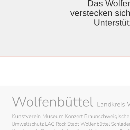
Das Wolfen
Leo von Klenze
verstecken sich
Unterstüt
Regelmäßige Öffnungsz
Förderverein eröf
Wolfenbüttel
Landkreis 
Kunstverein
Museum
Konzert
Braunschweigische
Umweltschutz
LAG Rock
Stadt Wolfenbüttel
Schlad