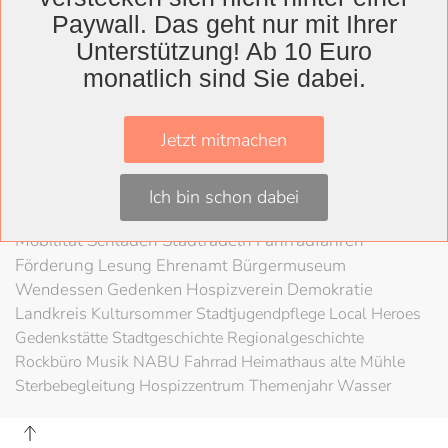
Wolfenbüttel
Paywall. Das geht nur mit Ihrer
Landkreis
Unterstützung! Ab 10 Euro
Wolfenbüttel
Lessingtheater
Ausstellung
monatlich sind Sie dabei.
Herzog August Bibliothek
Nachhaltigkeit
Kultur
Konzert
Kunst
Kunstverein
Museum
Festival
Jetzt mitmachen
Braunschweigische Landschaft
HAB
Schloss
Stadt
Wolfenbüttel
80 Jahre Kriegsende
Literatur
Salzgitter
Ich bin schon dabei
Theater
Schöppenstedt
Umweltschutz
LAG Rock
Mobilität
Schladen
Stadtradeln
Fahrradfahren
Förderung
Lesung
Ehrenamt
Bürgermuseum
Wendessen
Gedenken
Hospizverein
Demokratie
Landkreis
Kultursommer
Stadtjugendpflege
Local Heroes
Gedenkstätte
Stadtgeschichte
Regionalgeschichte
Rockbüro
Musik
NABU
Fahrrad
Heimathaus alte Mühle
Sterbebegleitung
Hospizzentrum
Themenjahr Wasser