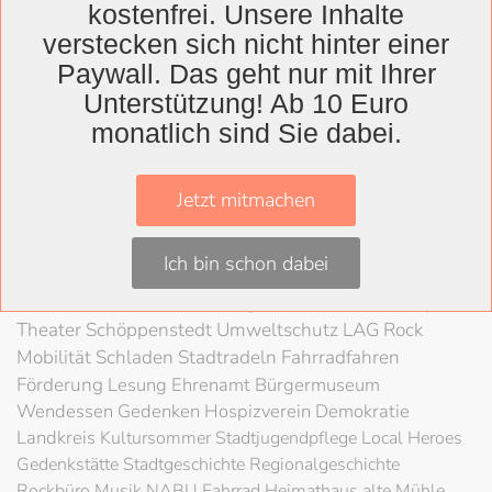
kostenfrei. Unsere Inhalte
verstecken sich nicht hinter einer
Paywall. Das geht nur mit Ihrer
Wolfenbüttel
Unterstützung! Ab 10 Euro
Landkreis
monatlich sind Sie dabei.
Wolfenbüttel
Lessingtheater
Ausstellung
Jetzt mitmachen
Herzog August Bibliothek
Nachhaltigkeit
Kultur
Konzert
Kunst
Kunstverein
Museum
Festival
Ich bin schon dabei
Braunschweigische Landschaft
HAB
Schloss
Stadt
Wolfenbüttel
80 Jahre Kriegsende
Literatur
Salzgitter
Theater
Schöppenstedt
Umweltschutz
LAG Rock
Mobilität
Schladen
Stadtradeln
Fahrradfahren
Förderung
Lesung
Ehrenamt
Bürgermuseum
Wendessen
Gedenken
Hospizverein
Demokratie
Landkreis
Kultursommer
Stadtjugendpflege
Local Heroes
Gedenkstätte
Stadtgeschichte
Regionalgeschichte
Rockbüro
Musik
NABU
Fahrrad
Heimathaus alte Mühle