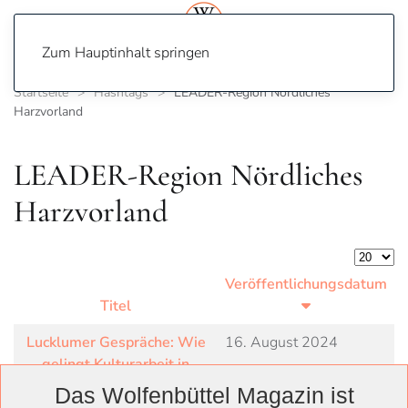
Zum Hauptinhalt springen
Startseite
Hashtags
LEADER-Region Nördliches
Harzvorland
LEADER-Region Nördliches
Harzvorland
Anzeige
Veröffentlichungsdatum
Titel
Lucklumer Gespräche: Wie
16. August 2024
gelingt Kulturarbeit in
ländlichen Räumen?
Das Wolfenbüttel Magazin ist